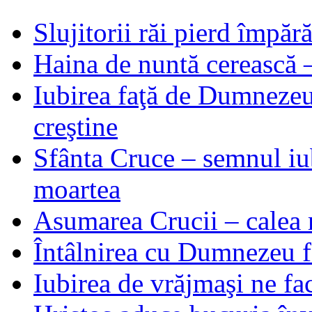
Slujitorii răi pierd împă
Haina de nuntă cerească –
Iubirea faţă de Dumnezeu 
creştine
Sfânta Cruce – semnul iub
moartea
Asumarea Crucii – calea m
Întâlnirea cu Dumnezeu fa
Iubirea de vrăjmaşi ne f