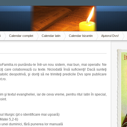
i
Calendar complet
Calendar latin
Calendar bizantin
Ajutorul Dvs!
ProFamilia.ro punându-le într-un nou sistem, mai bun, mai operativ. Ne
i care colaborează cu texte. Niciodată însă suficienţi! Dacă sunteţi
tolic deopotrivă, şi doriţi să ne trimiteţi predicile Dvs spre publicare
t.ro.
 şi textul evangheliei, iar de ceva vreme, pentru ritul latin în special,
oint.
ul liturgic (pt o identificare mai uşoară)
 Matei 5,2-6)
e) unei duminici, fără punerea lor manuală