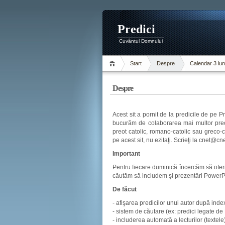
Predici
Cuvântul Domnului
Start
Despre
Calendar 3 lun
Despre
Acest sit a pornit de la predicile de pe 
bucurăm de colaborarea mai multor preoţ
preot catolic, romano-catolic sau greco-ca
pe acest sit, nu ezitaţi. Scrieţi la cnet@cne
Important
Pentru fiecare duminică încercăm să oferim
căutăm să includem şi prezentări PowerP
De făcut
- afişarea predicilor unui autor după index
- sistem de căutare (ex: predici legate de
- includerea automată a lecturilor (textel