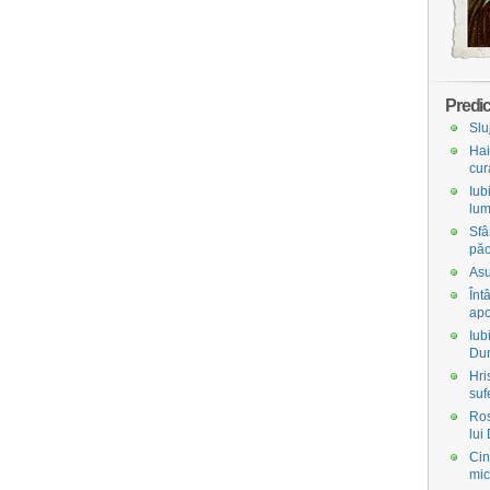
Predic
Slu
Hai
cur
Iub
lum
Sfâ
păc
Asu
Înt
apo
Iub
Du
Hri
suf
Ros
lui
Cin
mic