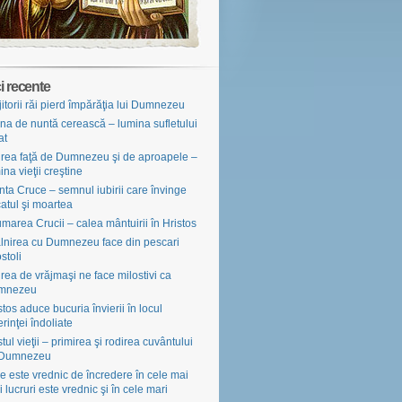
i recente
jitorii răi pierd împărăţia lui Dumnezeu
na de nuntă cerească – lumina sufletului
at
irea faţă de Dumnezeu şi de aproapele –
ina vieţii creştine
nta Cruce – semnul iubirii care învinge
atul şi moartea
marea Crucii – calea mântuirii în Hristos
âlnirea cu Dumnezeu face din pescari
stoli
irea de vrăjmaşi ne face milostivi ca
mnezeu
stos aduce bucuria învierii în locul
erinţei îndoliate
tul vieţii – primirea şi rodirea cuvântului
 Dumnezeu
e este vrednic de încredere în cele mai
i lucruri este vrednic şi în cele mari