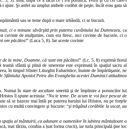
c. 5, 5). Însă, după ce a făcut ce i s-a poruncit, Petru şi cu cei care-l
ă-i ajute. Şi astfel au umplut ambele corăbii de peşte, încât erau gata să
înspăimântă sau se teme după o mare izbândă, ci se bucură.
nuit, ci o minune săvârşită prin puterea cuvântului lui Dumnezeu
, ca
t cuvinte de mulţumire, cum era firesc, nici cuvinte de bucurie, ci o
nt om păcătos!
” (Luca 5, 8). Iar aceste cuvinte
e de la mine, Doamne, că sunt om păcătos!
” (Lc. 5, 8) exprimă fiorul
teamă sfântă şi plină de smerenie este exprimată în spaţiul sacru al
a, în timpul Sfintei Liturghii Euharistice, înainte de împărtăşanie, ne
e Sfântului Apostol Petru din Evanghelia acestei Duminici atitudinea
. Numai în stare de ascultare smerită şi de împlinire a poruncilor lui
ristos îi spune acestuia: “
Nu te teme. De acum te voi face pescar de
buie să se bazeze mai întâi pe puterea harului lui Hristos, nu pe forţele
istos cu multă convingere şi bucurie: “
şi trăgând corăbiile la uscat, au
a spaţiu al mântuirii, ca adunare a oamenilor în iubirea mântuitoare a
ă, mai târziu, corabia a luat forma crucii), iar turla principală ţine loc