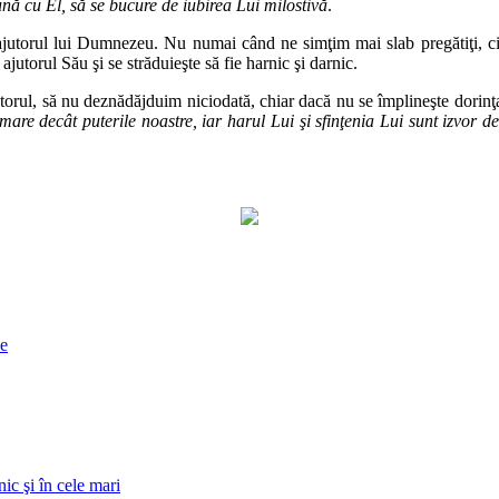
eună cu El, să se bucure de iubirea Lui milostivă
.
utorul lui Dumnezeu. Nu numai când ne simţim mai slab pregătiţi, ci 
jutorul Său şi se străduieşte să fie harnic şi darnic.
orul, să nu deznădăjduim niciodată, chiar dacă nu se împlineşte dorin
are decât puterile noastre, iar harul Lui şi sfinţenia Lui sunt izvor d
ne
ic şi în cele mari