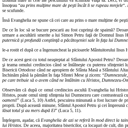
izbândă mare în cele ale pescuitului va schimba viaţa sa. Deci, el doar
însoţeau “
au prins mulţime mare de peşti încât li se rupeau mrejele
“.
se scufunde.
Însă Evanghelia ne spune că cei care au prins o mare mulţime de peşti
De ce în loc să se bucure pescarii au fost cuprinşi de spaimă? Deoa
urmare a ascultării smerite a lui Simon Petru faţă de Domnul Iisus H
puternică şi profundă conştiinţă a păcătoşeniei sale în faţa lui Dumne
le-a rostit el după ce a îngenuncheat la picioarele Mântuitorului Iisus H
De ce acest gest cu totul neaşteptat al Sfântului Apostol Petru? Deoar
şi teama omului credincios când se întâlneşte cu puterea sfinţeniei
Bisericii Ortodoxe când ne apropiem de Sfânta Masă a Sfântului Altar, 
închinăm până la pământ în faţa Sfintei Mese şi zicem: “
Dumnezeule, 
pe care trebuie să o avem când ne întâlnim cu Hristos, Dumnezeu-Omu
Observăm că după ce omul credincios ascultă Evanghelia lui Hristos şi
Hristos, poate omul simţi sfinţenia lui Dumnezeu care contrastează cu
oameni!
” (Luca 5, 10) Astfel, pescuirea minunată a fost lucrare de pre
proprii. După această minune, Sfântul Apostol Petru şi cei împreună cu
lăsat totul şi au mers după El
” (Luca 5, 11).
Înţelegem, aşadar, că
Evanghelia de azi se referă în mod direct la tain
lui Hristos
. De aceea, majoritatea bisericilor, ca locaşuri de cult, din 