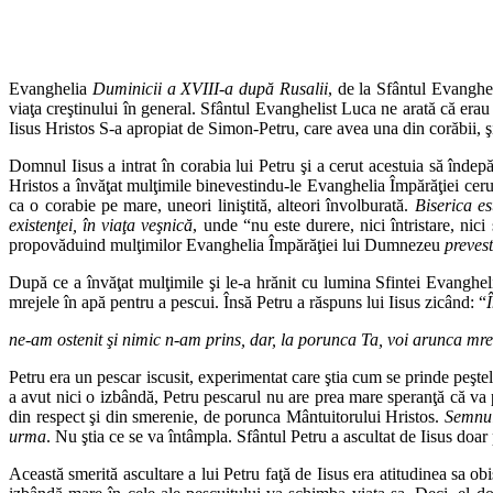
Evanghelia
Duminicii a XVIII-a după Rusalii
, de la Sfântul Evangh
viaţa creştinului în general. Sfântul Evanghelist Luca ne arată că erau
Iisus Hristos S-a apropiat de Simon-Petru, care avea una din corăbii, şi
Domnul Iisus a intrat în corabia lui Petru şi a cerut acestuia să îndep
Hristos a învăţat mulţimile binevestindu-le Evanghelia Împărăţiei ceru
ca o corabie pe mare, uneori liniştită, alteori învolburată.
Biserica es
existenţei, în viaţa veşnică
, unde “nu este durere, nici întristare, ni
propovăduind mulţimilor Evanghelia Împărăţiei lui Dumnezeu
prevest
După ce a învăţat mulţimile şi le-a hrănit cu lumina Sfintei Evanghel
mrejele în apă pentru a pescui. Însă Petru a răspuns lui Iisus zicând: “
ne-am ostenit şi nimic n-am prins, dar, la porunca Ta, voi arunca mr
Petru era un pescar iscusit, experimentat care ştia cum se prinde peşte
a avut nici o izbândă, Petru pescarul nu are prea mare speranţă că va p
din respect şi din smerenie, de porunca Mântuitorului Hristos.
Semnul
urma
. Nu ştia ce se va întâmpla. Sfântul Petru a ascultat de Iisus doar 
Această smerită ascultare a lui Petru faţă de Iisus era atitudinea sa o