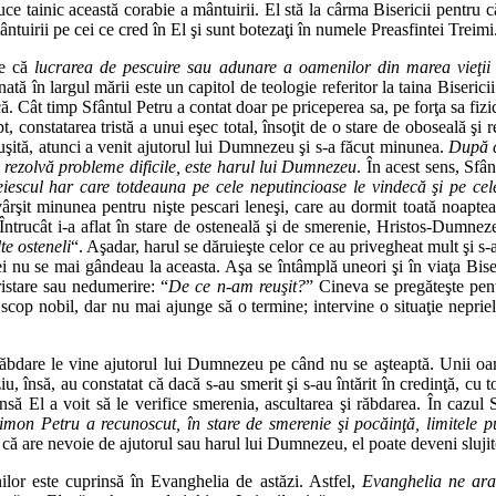
uce tainic această corabie a mântuirii. El stă la cârma Bisericii pentru c
tuirii pe cei ce cred în El şi sunt botezaţi în numele Preasfintei Treimi
te că
lucrarea de pescuire sau adunare a oamenilor din marea vieţii î
ă în largul mării este un capitol de teologie referitor la taina Bisericii 
Cât timp Sfântul Petru a contat doar pe priceperea sa, pe forţa sa fizică
t, constatarea tristă a unui eşec total, însoţit de o stare de oboseală şi 
şită, atunci a venit ajutorul lui Dumnezeu şi s-a făcut minunea.
După c
i rezolvă probleme dificile, este harul lui Dumnezeu
. În acest sens, Sfâ
escul har care totdeauna pe cele neputincioase le vindecă şi pe cele
vârşit minunea pentru nişte pescari leneşi, care au dormit toată noapte
 Întrucât i-a aflat în stare de osteneală şi de smerenie, Hristos-Dumnez
e osteneli
“. Aşadar, harul se dăruieşte celor ce au privegheat mult şi s-
 nu se mai gândeau la aceasta. Aşa se întâmplă uneori şi în viaţa Biser
istare sau nedumerire: “
De ce n-am reuşit?
” Cineva se pregăteşte pen
op nobil, dar nu mai ajunge să o termine; intervine o situaţie neprielni
bdare le vine ajutorul lui Dumnezeu pe când nu se aşteaptă. Unii oame
u, însă, au constatat că dacă s-au smerit şi s-au întărit în credinţă, cu
să El a voit să le verifice smerenia, ascultarea şi răbdarea. În cazul Sf
mon Petru a recunoscut, în stare de smerenie şi pocăinţă, limitele p
ă are nevoie de ajutorul sau harul lui Dumnezeu, el poate deveni sluji
ilor este cuprinsă în Evanghelia de astăzi. Astfel,
Evanghelia ne arat