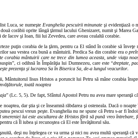
elist Luca, se numeşte
Evanghelia pescuirii minunate
şi evidenţiază o m
 două corăbii oprite lângă ţărmul lacului Ghenizaret, numit şi Marea Galil
 de Iacov şi Ioan, fiii lui Zevedeu, care aveau cealaltă corabie.
ărteze puţin corabia de la ţărm, pentru ca El stând în corabie să înveţe 
rilor sau vestea cea bună a mântuirii. Predica Sa din corabie era
o preîn
te corabia mântuirii care ne trece din lumea aceasta, unde viaţa noas
ci suspin”, ci odihnă în Împărăţia lui Dumnezeu, care este “
dreptate, pa
eşte prezenţa şi lucrarea Sa în Biserica Sa, de-a lungul veacurilor
.
ii, Mântuitorul Iisus Hristos a poruncit lui Petru să mâne corabia înspr
Învăţătorule, toată noaptea
eaja
” (Lc. 5, 5). De fapt, Sfântul Apostol Petru nu avea mare speranţă că 
le noaptea, dar ştia şi ce înseamnă răbdarea şi osteneala. Dacă o noapte î
utea pescui vreun peşte. Evanghelia nu ne spune că Petru s-ar fi îndoit, d
 smereniei lui este ascultarea de Hristos fără să pună vreo întrebare, 
pentru că Îl iubea şi recunoştea că El este Învăţătorul său.
bişnuită, deşi nu înţelegea ce va urma şi nici nu avea multă speranţă că 