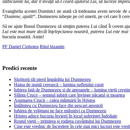
slăbiciunile lui, dar îl învaţă să-I ceară ajutorul Lui, să lucreze împr
Evanghelia acestei Duminici ne arată că totdeauna avem nevoie de aj
“
Doamne, ajută!
“. Dumnezeu iubeşte pe cel smerit, pe cel care îi cere a
Să ne ajute Bunul Dumnezeu să simţim puterea Lui când Îi cerem ajut
Lui este mai mare decât înţelepciunea noastră, puterea Lui este mai m
bucuria noastră. Amin!
PF Daniel Ciobotea
Ritul bizantin
Predici recente
Slujitorii răi pierd împărăţia lui Dumnezeu
Haina de nuntă cerească – lumina sufletului curat
Iubirea faţă de Dumnezeu şi de aproapele – lumina vieţii creşti
Sfânta Cruce – semnul iubirii care învinge păcatul şi moartea
Asumarea Crucii – calea mântuirii în Hristos
Întâlnirea cu Dumnezeu face din pescari apostoli
Iubirea de vrăjmaşi ne face milostivi ca Dumnezeu
Hristos aduce bucuria învierii în locul suferinţei îndoliate
Rostul vieţii – primirea şi rodirea cuvântului lui Dumnezeu
Cine este vrednic de încredere în cele mai mici lucruri este vredn