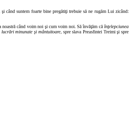
şi când suntem foarte bine pregătiţi trebuie să ne rugăm Lui zicând:
ţa noastră când voim noi şi cum voim noi. Să învăţăm că
înţelepciunea
e lucrări minunate şi mântuitoare
, spre slava Preasfintei Treimi şi spre