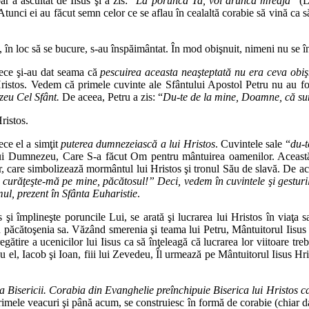
 a ascultat de Iisus şi a zis: “
La porunca Ta, voi arunca mreaja
” (L
 Atunci ei au făcut semn celor ce se aflau în cealaltă corabie să vină ca s
, în loc să se bucure, s-au înspăimântat. În mod obişnuit, nimeni nu se 
rece şi-au dat seama că
pescuirea aceasta neaşteptată nu era ceva obiş
ristos. Vedem că primele cuvinte ale Sfântului Apostol Petru nu au fos
zeu Cel Sfânt.
De aceea, Petru a zis: “
Du-te de la mine, Doamne, că su
ristos.
ece el a simţit
puterea dumnezeiască a lui Hristos
. Cuvintele sale “
du-t
 lui Dumnezeu, Care S-a făcut Om pentru mântuirea oamenilor. Această 
care simbolizează mormântul lui Hristos şi tronul Său de slavă. De acee
curăţeşte-mă pe mine, păcătosul!” Deci, vedem în cuvintele şi gesturil
l, prezent în Sfânta Euharistie
.
 împlineşte poruncile Lui, se arată şi lucrarea lui Hristos în viaţa sa
 păcătoşenia sa. Văzând smerenia şi teama lui Petru, Mântuitorul Iisus H
gătire a ucenicilor lui Iisus ca să înţeleagă că lucrarea lor viitoare tre
 el, Iacob şi Ioan, fiii lui Zevedeu, Îl urmează pe Mântuitorul Iisus Hr
a Bisericii. Corabia din Evanghelie preînchipuie Biserica lui Hristos c
primele veacuri şi până acum, se construiesc în formă de corabie (chiar dac