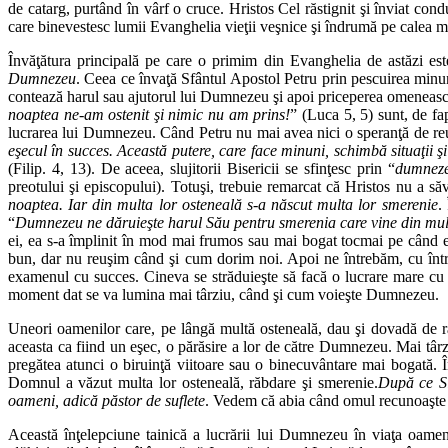
de catarg, purtând în vârf o cruce. Hristos Cel răstignit şi înviat cond
care binevestesc lumii Evanghelia vieţii veşnice şi îndrumă pe calea mân
Învăţătura principală pe care o primim din Evanghelia de astăzi es
Dumnezeu
. Ceea ce învaţă Sfântul Apostol Petru prin pescuirea minunat
contează harul sau ajutorul lui Dumnezeu şi apoi priceperea omenească. 
noaptea ne-am ostenit şi nimic nu am prins!
” (Luca 5, 5) sunt, de fap
lucrarea lui Dumnezeu. Când Petru nu mai avea nici o speranţă de reu
eşecul în succes. Această putere, care face minuni, schimbă situaţii ş
(Filip. 4, 13). De aceea, slujitorii Bisericii se sfinţesc prin “
dumnezei
preotului şi episcopului). Totuşi, trebuie remarcat că Hristos nu a să
noaptea. Iar din multa lor osteneală s-a născut multa lor smerenie
.
“
Dumnezeu ne dăruieşte harul Său pentru smerenia care vine din mult
ei, ea s-a împlinit în mod mai frumos sau mai bogat tocmai pe când ei
bun, dar nu reuşim când şi cum dorim noi. Apoi ne întrebăm, cu într
examenul cu succes. Cineva se străduieşte să facă o lucrare mare cu sc
moment dat se va lumina mai târziu, când şi cum voieşte Dumnezeu.
Uneori oamenilor care, pe lângă multă osteneală, dau şi dovadă de ră
aceasta ca fiind un eşec, o părăsire a lor de către Dumnezeu. Mai târzi
pregătea atunci o biruinţă viitoare sau o binecuvântare mai bogată. În
Domnul a văzut multa lor osteneală, răbdare şi smerenie.
După ce Si
oameni, adică păstor de suflete
. Vedem că abia când omul recunoaşte c
Această înţelepciune tainică a lucrării lui Dumnezeu în viaţa oamen