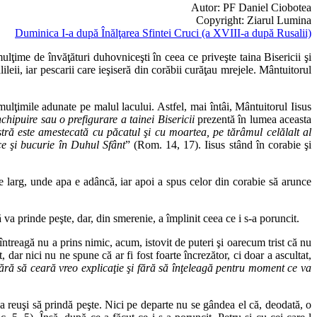
Autor: PF Daniel Ciobotea
Copyright: Ziarul Lumina
Duminica I-a după Înălţarea Sfintei Cruci (a XVIII-a după Rusalii)
ulţime de învăţături duhovniceşti în ceea ce priveşte taina Bisericii şi
eii, iar pescarii care ieşiseră din corăbii curăţau mrejele. Mântuitorul
mulţimile adunate pe malul lacului. Astfel, mai întâi, Mântuitorul Iisus
chipuire sau o prefigurare a tainei Bisericii
prezentă în lumea aceasta
tră este amestecată cu păcatul şi cu moartea, pe tărâmul celălalt al
ce şi bucurie în Duhul Sfânt
” (Rom. 14, 17). Iisus stând în corabie şi
e larg, unde apa e adâncă, iar apoi a spus celor din corabie să arunce
va prinde peşte, dar, din smerenie, a împlinit ceea ce i s-a poruncit.
ntreagă nu a prins nimic, acum, istovit de puteri şi oarecum trist că nu
ar nici nu ne spune că ar fi fost foarte încrezător, ci doar a ascultat,
fără să ceară vreo explicaţie şi fără să înţeleagă pentru moment ce va
va reuşi să prindă peşte. Nici pe departe nu se gândea el că, deodată, o