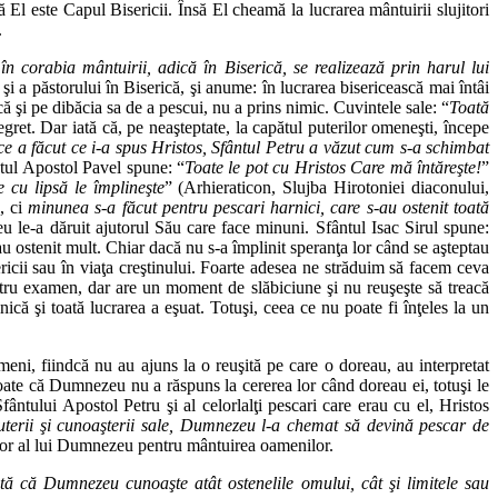
ă El este Capul Bisericii. Însă El cheamă la lucrarea mântuirii slujitori
.
n corabia mântuirii, adică în Biserică, se realizează prin harul lui
şi a păstorului în Biserică, şi anume: în lucrarea bisericească mai întâi
 şi pe dibăcia sa de a pescui, nu a prins nimic. Cuvintele sale: “
Toată
regret. Dar iată că, pe neaşteptate, la capătul puterilor omeneşti, începe
e a făcut ce i-a spus Hristos, Sfântul Petru a văzut cum s-a schimbat
ntul Apostol Pavel spune: “
Toate le pot cu Hristos Care mă întăreşte!
”
 cu lipsă le împlineşte
” (Arhieraticon, Slujba Hirotoniei diaconului,
a, ci
minunea s-a făcut pentru pescari harnici, care s-au ostenit toată
eu le-a dăruit ajutorul Său care face minuni. Sfântul Isac Sirul spune:
au ostenit mult. Chiar dacă nu s-a împlinit speranţa lor când se aşteptau
icii sau în viaţa creştinului. Foarte adesea ne străduim să facem ceva
tru examen, dar are un moment de slăbiciune şi nu reuşeşte să treacă
că şi toată lucrarea a eşuat. Totuşi, ceea ce nu poate fi înţeles la un
ni, fiindcă nu au ajuns la o reuşită pe care o doreau, au interpretat
 toate că Dumnezeu nu a răspuns la cererea lor când doreau ei, totuşi le
ântului Apostol Petru şi al celorlalţi pescari care erau cu el, Hristos
uterii şi cunoaşterii sale, Dumnezeu l-a chemat să devină pescar de
tor al lui Dumnezeu pentru mântuirea oamenilor.
ă că Dumnezeu cunoaşte atât ostenelile omului, cât şi limitele sau