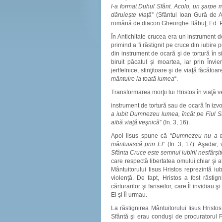
l-a format Duhul Sfânt. Acolo, un şarpe 
dăruieşte viaţă
” (Sfântul Ioan Gură de 
română de diacon Gheorghe Băbuţ, Ed. P
În Antichitate crucea era un instrument de
primind a fi răstignit pe cruce din iubir
din instrument de ocară şi de tortură în 
biruit păcatul şi moartea, iar prin Învi
jertfelnice, sfinţitoare şi de viaţă făcăt
mântuire la toată lumea
“.
Transformarea morţii lui Hristos în viaţă 
instrument de tortură sau de ocară în izv
a iubit Dumnezeu lumea, încât pe Fiul Să
aibă viaţă veşnică
” (In. 3, 16).
Apoi Iisus spune că “
Dumnezeu nu a tr
mântuiască prin El
” (In. 3, 17). Aşada
Sfânta Cruce este semnul iubirii nesfârş
care respectă libertatea omului chiar şi
Mântuitorului Iisus Hristos reprezintă i
violenţă. De fapt, Hristos a fost răstig
cărturarilor şi fariseilor, care Îl invidiau
El şi Îl urmau.
La răstignirea Mântuitorului Iisus Hristo
Sfântă şi erau conduşi de procuratorul P