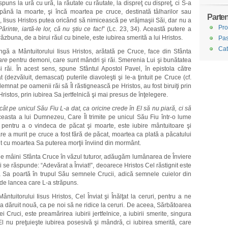
spuns la ură cu ură, la răutate cu răutate, la dispreţ cu dispreţ, ci S-a
a până la moarte, şi încă moartea pe cruce, destinată tâlharilor sau
Parten
 Iisus Hristos putea oricând să nimicească pe vrăjmaşii Săi, dar nu a
Pro
Părinte, iartă-le lor, că nu ştiu ce fac!
” (Lc. 23, 34). Această putere a
te răzbuna, de a birui răul cu binele, este iubirea smerită a lui Hristos.
Pas
Cat
ă a Mântuitorului Iisus Hristos, arătată pe Cruce, face din Sfânta
are
pentru demoni, care sunt mândri şi răi. Smerenia Lui şi bunătatea
i răi. În acest sens, spune Sfântul Apostol Pavel, în epistola către
dezvăluit, demascat) puterile diavoleşti şi le-a ţintuit pe Cruce (cf.
emnat pe oamenii răi să Îl răstignească pe Hristos, au fost biruiţi prin
ristos, prin iubirea Sa jertfelnică şi mai presus de înţelegere.
ât pe unicul Său Fiu L-a dat, ca oricine crede în El să nu piară, ci să
 aceasta a lui Dumnezeu, Care Îl trimite pe unicul Său Fiu într-o lume
 pentru a o vindeca de păcat şi moarte, este iubire mântuitoare şi
are a murit pe cruce a fost fără de păcat, moartea ca plată a păcatului
it cu moartea Sa puterea morţii înviind din mormânt.
le mâini Sfânta Cruce în văzul tuturor, adăugăm lumânarea de Înviere
ni se răspunde: “Adevărat a Înviat!”, deoarece Hristos Cel răstignit este
a Sa poartă în trupul Său semnele Crucii, adică semnele cuielor din
 de lancea care L-a străpuns.
tuitorului Iisus Hristos, Cel Înviat şi Înălţat la ceruri, pentru a ne
S-a dăruit nouă, ca pe noi să ne ridice la ceruri. De aceea, Sărbătoarea
ei Cruci, este preamărirea iubirii jertfelnice, a iubirii smerite, singura
l nu preţuieşte iubirea posesivă şi mândră, ci iubirea smerită, care