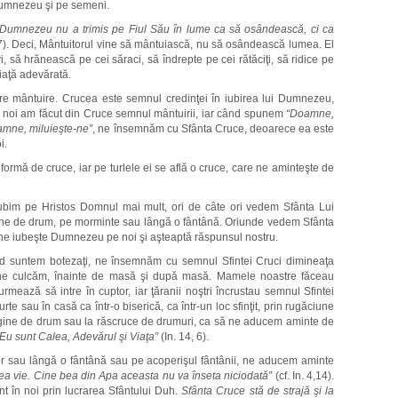
Dumnezeu şi pe semeni.
Dumnezeu nu a trimis pe Fiul Său în lume ca să osândească, ci ca
 17). Deci, Mântuitorul vine să mântuiască, nu să osândească lumea. El
 să hrănească pe cei săraci, să îndrepte pe cei rătăciţi, să ridice pe
viaţă adevărată.
re mântuire. Crucea este semnul credinţei în iubirea lui Dumnezeu,
, noi am făcut din Cruce semnul mântuirii, iar când spunem
“Doamne,
amne, miluieşte-ne”
, ne însemnăm cu Sfânta Cruce, deoarece ea este
i.
formă de cruce, iar pe turlele ei se află o cruce, care ne aminteşte de
bim pe Hristos Domnul mai mult, ori de câte ori vedem Sfânta Lui
rgine de drum, pe morminte sau lângă o fântână. Oriunde vedem Sfânta
ne iubeşte Dumnezeu pe noi şi aşteaptă răspunsul nostru.
nd suntem botezaţi, ne însemnăm cu semnul Sfintei Cruci dimineaţa
ne culcăm, înainte de masă şi după masă. Mamele noastre făceau
mează să intre în cuptor, iar ţăranii noştri încrustau semnul Sfintei
rte sau în casă ca într-o biserică, ca într-un loc sfinţit, prin rugăciune
gine de drum sau la răscruce de drumuri, ca să ne aducem aminte de
“Eu sunt Calea, Adevărul şi Viaţa”
(In. 14, 6).
 sau lângă o fântână sau pe acoperişul fântânii, ne aducem aminte
ea vie. Cine bea din Apa aceasta nu va înseta niciodată”
(cf. In. 4,14).
nt în noi prin lucrarea Sfântului Duh.
Sfânta Cruce stă de strajă şi la