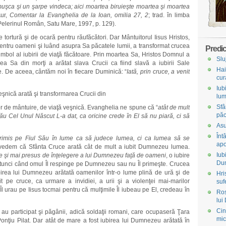
muşca şi un şarpe vindeca; aici moartea biruieşte moartea şi moartea
Aur,
Comentar la Evanghelia de la Ioan, omilia 27, 2
; trad. în limba
elerinul Român, Satu Mare, 1997, p. 129).
 tortură şi de ocară pentru răufăcători. Dar Mântuitorul Iisus Hristos,
e pentru oameni şi luând asupra Sa păcatele lumii, a transformat crucea
Predic
simbol al iubirii de viaţă făcătoare. Prin moartea Sa, Hristos Domnul a
Slu
erea Sa din morţi a arătat slava Crucii ca fiind slavă a iubirii Sale
Hai
oare. De aceea, cântăm noi în fiecare Duminică: “
Iată, prin cruce, a venit
cur
Iub
veşnică arată şi transformarea Crucii din
lum
Sfâ
or de mântuire, de viaţă veşnică. Evanghelia ne spune că “
atât de mult
păc
u Cel Unul Născut L-a dat, ca oricine crede în El să nu piară, ci să
Asu
Înt
imis pe Fiul Său în lume ca să judece lumea, ci ca lumea să se
apo
r, vedem că Sfânta Cruce arată cât de mult a iubit Dumnezeu lumea.
Iub
ite şi mai presus de înţelegere a lui Dumnezeu faţă de oameni
, o iubire
Du
 atunci când omul Îl respinge pe Dumnezeu sau nu Îl primeşte. Crucea
ubirea lui Dumnezeu arătată oamenilor într-o lume plină de ură şi de
Hri
nit pe cruce, ca urmare a invidiei, a urii şi a violenţei mai-marilor
suf
 şi Îl urau pe Iisus tocmai pentru că mulţimile Îl iubeau pe El, credeau în
Ros
lui
Cin
s au participat şi păgânii, adică soldaţii romani, care ocupaseră Ţara
mic
onţiu Pilat. Dar atât de mare a fost iubirea lui Dumnezeu arătată în