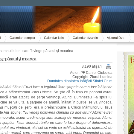
i
Calendar complet
Calendar latin
Calendar bizantin
Ajutorul Dvs!
emnul iubirii care învinge păcatul şi moartea
nge păcatul şi moartea
8,190 afişări
Autor: PF Daniel Ciobotea
Copyright: Ziarul Lumina
Duminica dinaintea Înălţării Sfintei Cruci
nălţării Sfintei Cruci
face
o legătură între şarpele care a fost înălţat de
ce a Mântuitorului Iisus Hristos
. Se ştie că în timp ce poporul evreu
indcă erau atacaţi de şerpi veninoşi. Atunci Dumnezeu i-a spus lui
ine se va uita la şarpele de aramă, înălţat în pustie, se va vindeca.
 muşcaţi de şerpi era o preînchipuire a Crucii Mântuitorului Iisus
 de Aur spune:
“Nu vedeţi potrivirea chipului cu adevărul? Atunci evreii
mporală; acum credincioşii sunt scăpaţi de moartea veşnică. Atunci
e şerpilor; Iisus vindecă rănile pe care le face dragonul duhovnicesc
rupului era vindecat; aici cel ce vede cu ochii sufletului se uşurează de
hip de aramă, care reprezenta un şarpe; aici trupul Domnului pe care