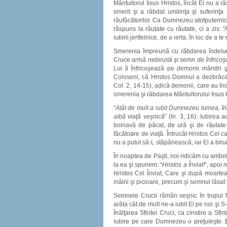
Mântuitorul Iisus Hristos, încât El nu a ră
smerit şi a răbdat umilinţa şi suferinţ
răufăcătorilor. Ca Dumnezeu atotputernic,
răspuns la răutate cu răutate, ci a zis: “
iubirii jertfelnice, de a ierta, în loc de a 
Smerenia împreună cu răbdarea îndelung
Cruce
armă nebiruită şi semn de înfricoş
Lui îi înfricoşează pe demonii mândri ş
Coloseni, că Hristos Domnul a dezbrăcat (
Col. 2, 14-15), adică demonii, care au înd
smerenia şi răbdarea Mântuitorului Iisus H
“
Atât de mult a iubit Dumnezeu lumea, înc
aibă viaţă veşnică
” (In. 3, 16). Iubirea
bolnavă de păcat, de ură şi de răutate
făcătoare de viaţă. Întrucât Hristos Cel c
nu a putut să-L stăpânească, iar El a biru
În noaptea de Paşti, noi ridicăm cu ambe
la ea şi spunem: “
Hristos a Înviat!
“, apoi 
Hristos Cel Înviat, Care şi după moarte
mâini şi picioare, precum şi semnul lăsat
Semnele Crucii rămân veşnic în trupul Mân
arăta cât de mult ne-a iubit El pe noi şi 
Înălţarea Sfintei Cruci, ca cinstire a Sfint
iubire pe care Dumnezeu o preţuieşte. E