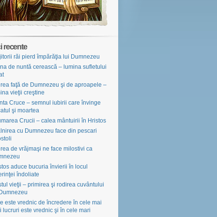
i recente
jitorii răi pierd împărăţia lui Dumnezeu
na de nuntă cerească – lumina sufletului
at
irea faţă de Dumnezeu şi de aproapele –
ina vieţii creştine
nta Cruce – semnul iubirii care învinge
atul şi moartea
marea Crucii – calea mântuirii în Hristos
âlnirea cu Dumnezeu face din pescari
stoli
irea de vrăjmaşi ne face milostivi ca
mnezeu
stos aduce bucuria învierii în locul
erinţei îndoliate
tul vieţii – primirea şi rodirea cuvântului
 Dumnezeu
e este vrednic de încredere în cele mai
i lucruri este vrednic şi în cele mari