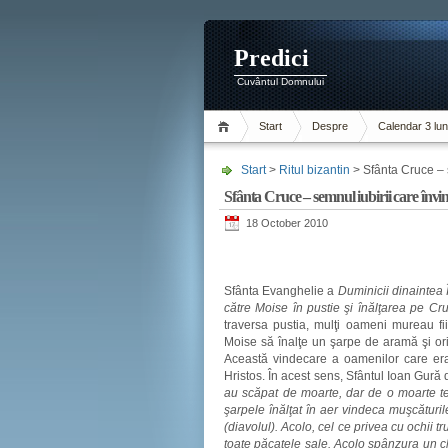
Predici
Cuvântul Domnului
Start
Despre
Calendar 3 lun
Start
>
Ritul bizantin
> Sfânta Cruce – s
Sfânta Cruce – semnul iubirii care învi
18 October 2010
Sfânta Evanghelie a
Duminicii dinaintea Î
către Moise în pustie şi înălţarea pe Cru
traversa pustia, mulţi oameni mureau fi
Moise să înalţe un şarpe de aramă şi oric
Această vindecare a oamenilor care erau
Hristos. În acest sens, Sfântul Ioan Gură
au scăpat de moarte, dar de o moarte te
şarpele înălţat în aer vindeca muşcăturil
(diavolul). Acolo, cel ce privea cu ochii t
toate păcatele sale. Acolo spânzura un c