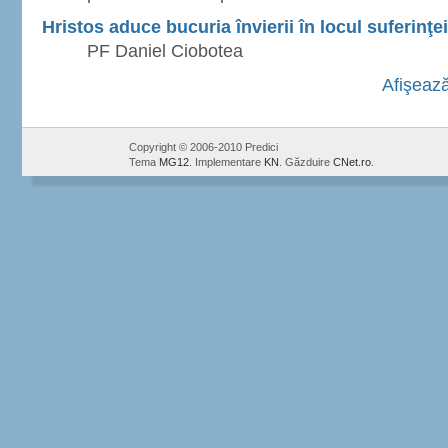
Hristos aduce bucuria învierii în locul suferinţei
PF Daniel Ciobotea
Afişează
Copyright © 2006-2010 Predici
Tema
MG12
. Implementare
KN
. Găzduire
CNet.ro
.