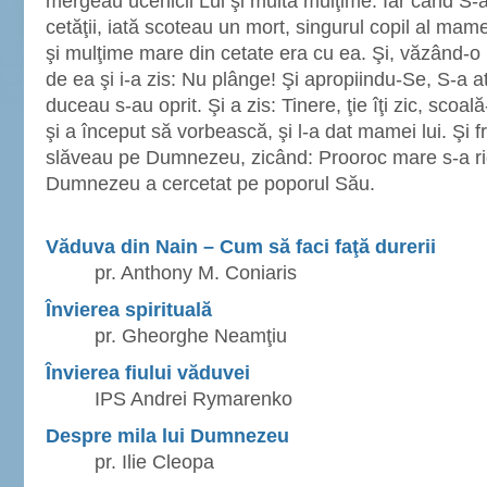
mergeau ucenicii Lui şi multă mulţime. Iar când S-
cetăţii, iată scoteau un mort, singurul copil al mam
şi mulţime mare din cetate era cu ea. Şi, văzând-o 
de ea şi i-a zis: Nu plânge! Şi apropiindu-Se, S-a ati
duceau s-au oprit. Şi a zis: Tinere, ţie îţi zic, scoală
şi a început să vorbească, şi l-a dat mamei lui. Şi fri
slăveau pe Dumnezeu, zicând: Prooroc mare s-a ridi
Dumnezeu a cercetat pe poporul Său.
Văduva din Nain – Cum să faci faţă durerii
pr. Anthony M. Coniaris
Învierea spirituală
pr. Gheorghe Neamţiu
Învierea fiului văduvei
IPS Andrei Rymarenko
Despre mila lui Dumnezeu
pr. Ilie Cleopa