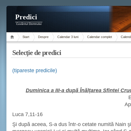
Predici
Cuvântul Domnului
Start
Despre
Calendar 3 luni
Calendar complet
Calenda
Selecţie de predici
(tipareste predicile)
Duminica a III-a după Înălţarea Sfintei Cru
E
Ap
Luca 7,11-16
Şi după aceea, S-a dus într-o cetate numită Nain ş