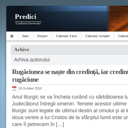
Predici
Cuvântul Domnului
Start
Despre
Calendar 3 luni
Calendar complet
Calenda
Arhive
Arhiva autorului
Rugăciunea se naşte din credinţă, iar credin
rugăciune
18 October 2010
Anul liturgic se va încheia curând cu sărbătoarea lu
Judecătorul întregii omeniri. Temele acestor ultime 
liturgic sunt legate de ultimul destin al omului şi al
doua venire a lui Cristos de la sfârşitul lumii este 
care îl petrecem în […]