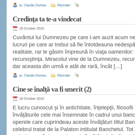
pr. Claudiu Dumea
Ritul latin
Credinţa ta te-a vindecat
18 October 2010
Cuvântul lui Dumnezeu pe care l-am auzit acum n
lucruri pe care ar trebui să fie întotdeauna nedespăr
realitate, rar le găsim împreună în viaţa oamenilor: 
recunoştinţa. Miracolul vine de la Dumnezeu, recun
dar aceasta din urmă e atât de rară, încât […]
pr. Claudiu Dumea
Ritul latin
Cine se înalță va fi smerit (2)
18 October 2010
E lucru cunoscut şi în antichitate, înţelepţii, filosofi
învăţăturile cele mai însemnate în cadrul unui ban
operele care cuprindeau aceste învăţături titlul Ba
celebrul tratat de la Palaton intitulat Banchetul. To