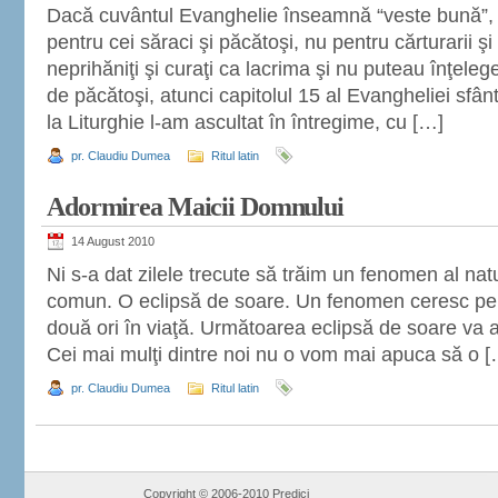
Dacă cuvântul Evanghelie înseamnă “veste bună”, 
pentru cei săraci şi păcătoşi, nu pentru cărturarii şi
neprihăniţi şi curaţi ca lacrima şi nu puteau înţelege
de păcătoşi, atunci capitolul 15 al Evangheliei sfân
la Liturghie l-am ascultat în întregime, cu […]
pr. Claudiu Dumea
Ritul latin
Adormirea Maicii Domnului
14 August 2010
Ni s-a dat zilele trecute să trăim un fenomen al natur
comun. O eclipsă de soare. Un fenomen ceresc pe c
două ori în viaţă. Următoarea eclipsă de soare va 
Cei mai mulţi dintre noi nu o vom mai apuca să o [
pr. Claudiu Dumea
Ritul latin
Copyright © 2006-2010 Predici