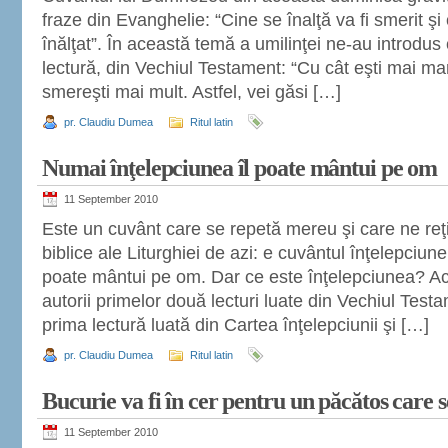
fraze din Evanghelie: “Cine se înalţă va fi smerit şi
înălţat”. În această temă a umilinţei ne-au introdus
lectură, din Vechiul Testament: “Cu cât eşti mai mar
smereşti mai mult. Astfel, vei găsi […]
pr. Claudiu Dumea
Ritul latin
Numai înţelepciunea îl poate mântui pe om
11 September 2010
Este un cuvânt care se repetă mereu şi care ne reţin
biblice ale Liturghiei de azi: e cuvântul înţelepciun
poate mântui pe om. Dar ce este înţelepciunea? Ac
autorii primelor două lecturi luate din Vechiul Tes
prima lectură luată din Cartea înţelepciunii şi […]
pr. Claudiu Dumea
Ritul latin
Bucurie va fi în cer pentru un păcătos care s
11 September 2010