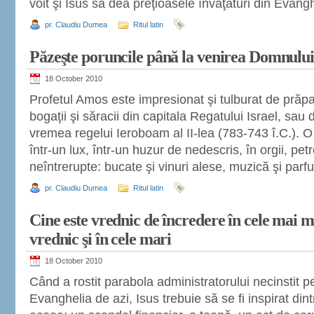
voit şi Isus să dea preţioasele învăţături din Evang
pr. Claudiu Dumea
Ritul latin
Păzeşte poruncile până la venirea Domnului
18 October 2010
Profetul Amos este impresionat şi tulburat de prăpas
bogaţii şi săracii din capitala Regatului Israel, sa
vremea regelui Ieroboam al II-lea (783-743 î.C.). 
într-un lux, într-un huzur de nedescris, în orgii, petr
neîntrerupte: bucate şi vinuri alese, muzică şi parf
pr. Claudiu Dumea
Ritul latin
Cine este vrednic de încredere în cele mai mi
vrednic şi în cele mari
18 October 2010
Când a rostit parabola administratorului necinstit p
Evanghelia de azi, Isus trebuie să se fi inspirat din