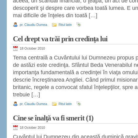
aceea; un scandal financiar, o ţeapă, un act de cor
descoperit şi despre care vorbea toată lumea. E un
mai dificile de înţeles din toată […]
pr. Claudiu Dumea
Ritul latin
Cel drept va trăi prin credinţa lui
18 October 2010
Tema centrală a Cuvântului lui Dumnezeu propus pe
de astăzi este credinţa. Sfântul Beda Venerabilul 
importanţa fundamentală a credinţei în viaţa omului 
descrie încreştinarea Angliei. Când primul misiona
britanic, regele a convocat sfatul înţelepţilor, spre 
trebuie […]
pr. Claudiu Dumea
Ritul latin
Cine se înalță va fi smerit (1)
18 October 2010
Cuvântul lui Dumnezeu din această duminică gravit