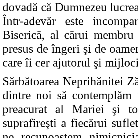
dovadă că Dumnezeu lucrează
Într-adevăr este incompa
Biserică, al cărui membru 
presus de îngeri şi de oame
care îi cer ajutorul şi mijloc
Sărbătoarea Neprihănitei Zăm
dintre noi să contemplăm f
preacurat al Mariei şi tot
suprafireşti a fiecărui sufle
ne recunoaştem nimicnici