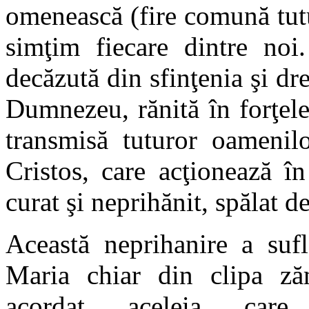
omenească (fire comună tutu
simţim fiecare dintre noi.
decăzută din sfinţenia şi drep
Dumnezeu, rănită în forţele
transmisă tuturor oamenilo
Cristos, care acţionează în
curat şi neprihănit, spălat d
Această neprihanire a sufl
Maria chiar din clipa zăm
acordat aceleia ca