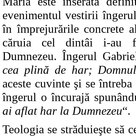
Maria este inserată defini
evenimentul vestirii îngerul
în împrejurările concrete al
căruia cel dintâi i-au f
Dumnezeu. Îngerul Gabriel
cea plină de har; Domnul
aceste cuvinte şi se întreba
îngerul o încurajă spunându
ai aflat har la Dumnezeu
“.
Teologia se străduieşte să c