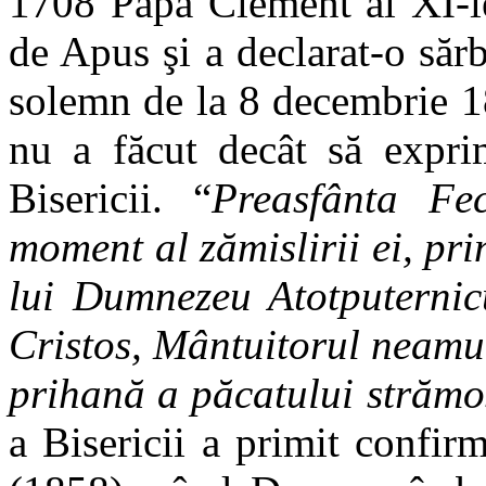
1708 Papa Clement al XI-le
de Apus şi a declarat-o săr
solemn de la 8 decembrie 1
nu a făcut decât să expri
Bisericii. “
Preasfânta Fe
moment al zămislirii ei, pri
lui Dumnezeu Atotputernicu
Cristos, Mântuitorul neamul
prihană a păcatului strămo
a Bisericii a primit confir