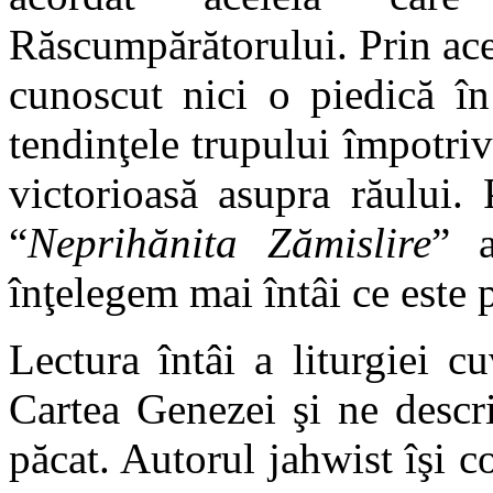
Răscumpărătorului. Prin aces
cunoscut nici o piedică î
tendinţele trupului împotriv
victorioasă asupra răului.
“
Neprihănita Zămislire
” a
înţelegem mai întâi ce este 
Lectura întâi a liturgiei c
Cartea Genezei şi ne descr
păcat. Autorul jahwist îşi 