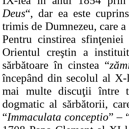
IX-lea în anul 1854 prin 
Deus
“, dar ea este cuprins
trimis de Dumnezeu, care a
Pentru cinstirea sfinţenie
Orientul creştin a institu
sărbătoare în cinstea “
zămi
începând din secolul al X-
mai multe discuţii între t
dogmatic al sărbătorii, ca
“
Immaculata conceptio
” – 