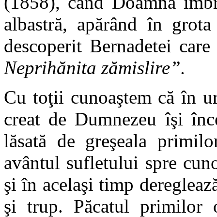
(1858), când Doamna îmbră
albastră, apărând în grota
descoperit Bernadetei care
Neprihănita zămislire”.
Cu toţii cunoaştem că în u
creat de Dumnezeu îşi înc
lăsată de greşeala primilo
avântul sufletului spre cun
şi în acelaşi timp deregleaz
şi trup. Păcatul primilor