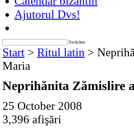
Calendar bizantin
Ajutorul Dvs!
Switcher
Start
>
Ritul latin
> Neprihăn
Maria
Neprihănita Zămislire a
25 October 2008
3,396 afişări