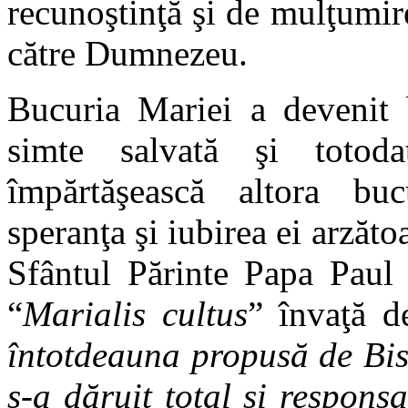
recunoştinţă şi de mulţumire 
către Dumnezeu.
Bucuria Mariei a devenit b
simte salvată şi totod
împărtăşească altora buc
speranţa şi iubirea ei arzăto
Sfântul Părinte Papa Paul 
“
Marialis cultus
” învaţă d
întotdeauna propusă de Bis
s-a dăruit total şi respons