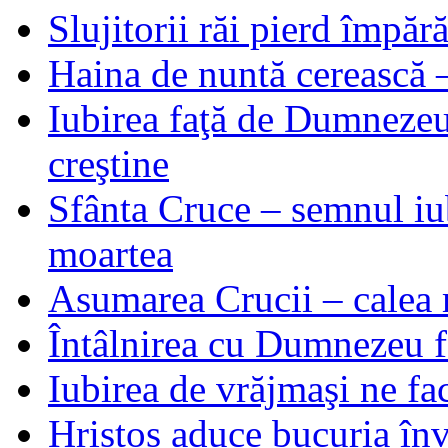
Slujitorii răi pierd împă
Haina de nuntă cerească –
Iubirea faţă de Dumnezeu 
creştine
Sfânta Cruce – semnul iub
moartea
Asumarea Crucii – calea m
Întâlnirea cu Dumnezeu fa
Iubirea de vrăjmaşi ne f
Hristos aduce bucuria învi