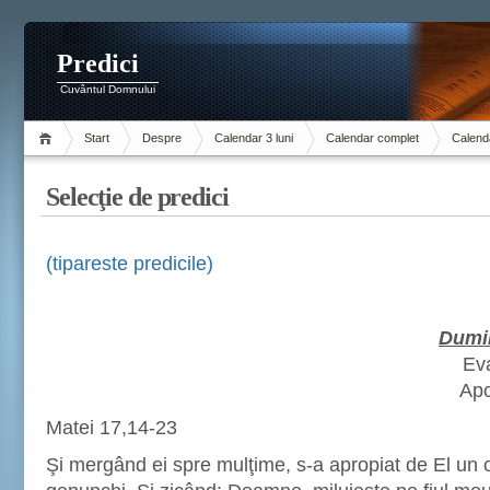
Predici
Cuvântul Domnului
Start
Despre
Calendar 3 luni
Calendar complet
Calenda
Selecţie de predici
(tipareste predicile)
Dumin
Ev
Apo
Matei 17,14-23
Şi mergând ei spre mulţime, s-a apropiat de El un 