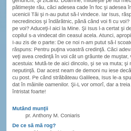
genunchi, Şi zicând: Doamne, miluieşte pe fiul meu 
pătimeşte rău, căci adesea cade în foc şi adesea în
ucenicii Tăi şi n-au putut să-l vindece. Iar Isus, r
necredincios şi îndărătnic, până când voi fi cu voi?
pe voi? Aduceţi-l aici la Mine. Şi Isus l-a certat şi d
copilul s-a vindecat din ceasul acela. Atunci, aprop
I-au zis de o parte: De ce noi n-am putut să-l scoat
răspuns: Pentru puţina voastră credinţă. Căci ade
veţi avea credinţă în voi cât un grăunte de muştar, 
acestuia: Mută-te de aici dincolo, şi se va muta; şi 
neputinţă. Dar acest neam de demoni nu iese decâ
cu post. Pe când străbăteau Galileea, Isus le-a spu
dat în mâinile oamenilor. Şi-L vor omorî, dar a treia 
întristat foarte!
Mutând munţii
pr. Anthony M. Coniaris
De ce să mă rog?