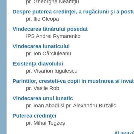
pr. Gheorghe Neamţiu
Despre puterea credinţei, a rugăciunii şi a post
pr. Ilie Cleopa
Vindecarea tânărului posedat
IPS Andrei Rymarenko
Vindecarea lunaticului
pr. Ion Cârciuleanu
Existenţa diavolului
pr. Visarion Iugulescu
Parintilor, cresteti-va copii in mustrarea si inv
pr. Vasile Rob
Vindecarea unui lunatic
pr. Ioan Abadi si pr. Alexandru Buzalic
Puterea credinţei
pr. Mihai Tegzeş
Afişează