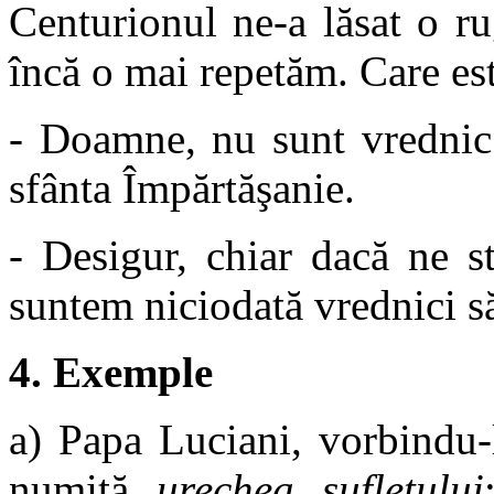
Centurionul ne-a lăsat o r
încă o mai repetăm. Care es
- Doamne, nu sunt vrednic
sfânta Împărtăşanie.
- Desigur, chiar dacă ne s
suntem niciodată vrednici s
4. Exemple
a) Papa Luciani, vorbindu-l
numită
urechea sufletului