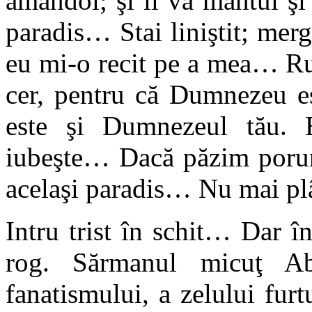
amândoi; şi îl va mântui şi
paradis… Stai liniştit; mergi
eu mi-o recit pe a mea… Ru
cer, pentru că Dumnezeu e
este şi Dumnezeul tău. E
iubeşte… Dacă păzim porunc
acelaşi paradis… Nu mai p
Intru trist în schit… Dar î
rog. Sărmanul micuţ Ab
fanatismului, a zelului furt