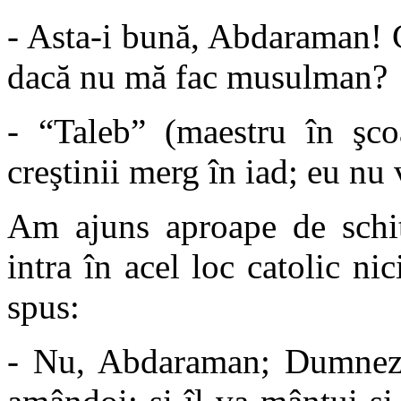
- Asta-i bună, Abdaraman! C
dacă nu mă fac musulman?
- “Taleb” (maestru în şco
creştinii merg în iad; eu nu
Am ajuns aproape de schit
intra în acel loc catolic ni
spus:
- Nu, Abdaraman; Dumneze