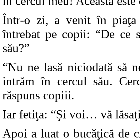
în cercul meu! Aceasta este
Într-o zi, a venit în piaţa
întrebat pe copii: “De ce s
său?”
“Nu ne lasă niciodată să n
intrăm în cercul său. Cerc
răspuns copiii.
Iar fetiţa: “Şi voi… vă lăsaţ
Apoi a luat o bucăţică de cr