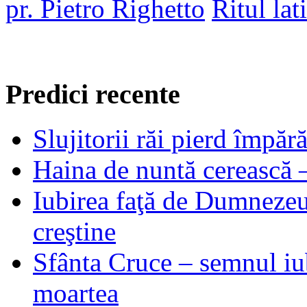
pr. Pietro Righetto
Ritul lat
Predici recente
Slujitorii răi pierd împă
Haina de nuntă cerească –
Iubirea faţă de Dumnezeu 
creştine
Sfânta Cruce – semnul iub
moartea