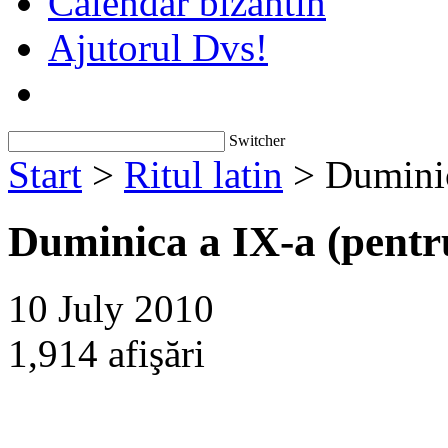
Calendar bizantin
Ajutorul Dvs!
Switcher
Start
>
Ritul latin
> Duminic
Duminica a IX-a (pentru
10 July 2010
1,914 afişări