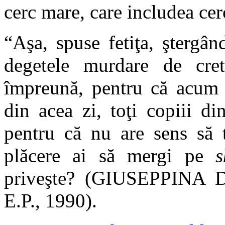
cerc mare, care includea ce
“Aşa, spuse fetiţa, ştergâ
degetele murdare de cr
împreună, pentru că acum e
din acea zi, toţi copiii d
pentru că nu are sens să 
plăcere ai să mergi pe
s
priveşte? (GIUSEPPIN
E.P., 1990).