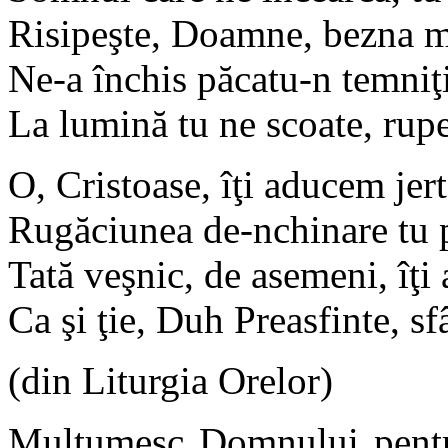
Risipeşte, Doamne, bezna mi
Ne-a închis păcatu-n temniţi
La lumină tu ne scoate, rupe
O, Cristoase, îţi aducem jert
Rugăciunea de-nchinare tu p
Tată veşnic, de asemeni, îţi
Ca şi ţie, Duh Preasfinte, sf
(din Liturgia Orelor)
Mulţumesc Domnului pentru