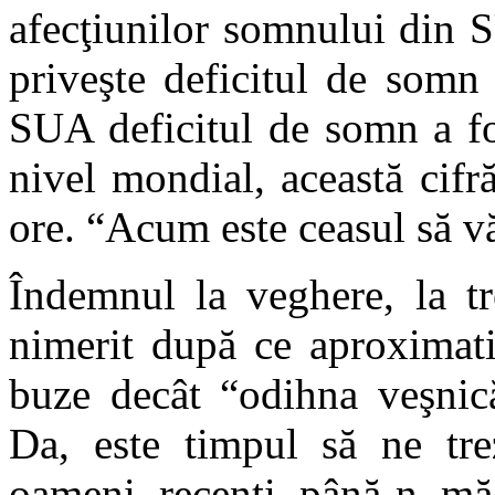
afecţiunilor somnului din S
priveşte deficitul de somn
SUA deficitul de somn a fo
nivel mondial, această cifr
ore. “Acum este ceasul să vă
Îndemnul la veghere, la t
nimerit după ce aproximat
buze decât “odihna veşni
Da, este timpul să ne tr
oameni recenţi până-n mă