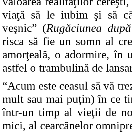
valoarea realităţilor cereşti,
viaţă să le iubim şi să c
veşnic” (
Rugăciunea după
risca să fie un somn al cre
amorţeală, o adormire, în 
astfel o trambulină de lans
“Acum este ceasul să vă trez
mult sau mai puţin) în ce 
într-un timp al vieţii de n
mici, al cearcănelor omnipr