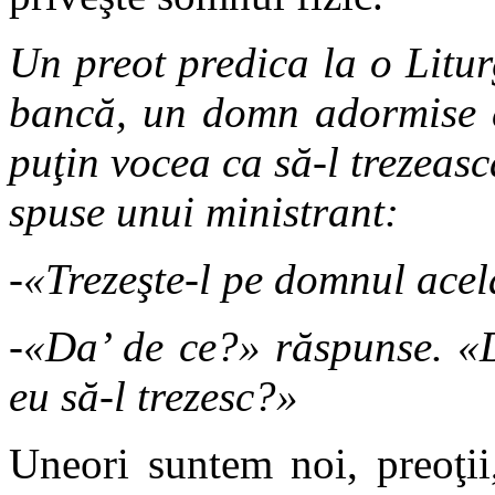
Un preot predica la o Litu
bancă, un domn adormise de
puţin vocea ca să-l trezeasc
spuse unui ministrant:
-«Trezeşte-l pe domnul acel
-«Da’ de ce?» răspunse. «D
eu să-l trezesc?»
Uneori suntem noi, preoţii