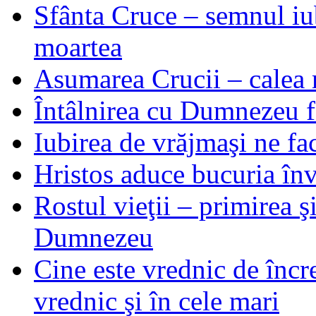
Sfânta Cruce – semnul iub
moartea
Asumarea Crucii – calea m
Întâlnirea cu Dumnezeu fa
Iubirea de vrăjmaşi ne f
Hristos aduce bucuria învi
Rostul vieţii – primirea ş
Dumnezeu
Cine este vrednic de încre
vrednic şi în cele mari