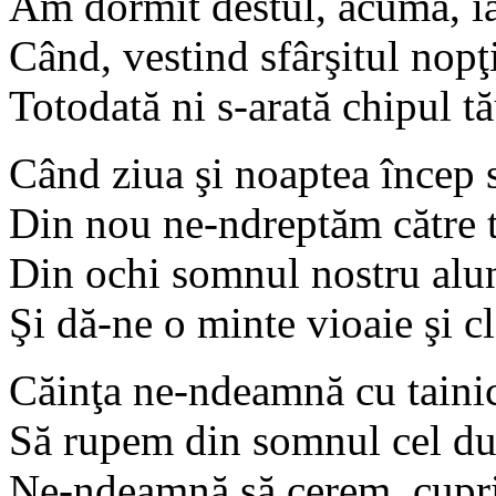
Am dormit destul, acuma, ia
Când, vestind sfârşitul nopţii
Totodată ni s-arată chipul t
Când ziua şi noaptea încep 
Din nou ne-ndreptăm către t
Din ochi somnul nostru alun
Şi dă-ne o minte vioaie şi cl
Căinţa ne-ndeamnă cu taini
Să rupem din somnul cel du
Ne-ndeamnă să cerem, cupri