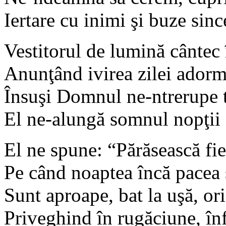
Iertare cu inimi şi buze sinc
Vestitorul de lumină cântec
Anunţând ivirea zilei adorm
Însuşi Domnul ne-ntrerupe 
El ne-alungă somnul nopţii ş
El ne spune: “Părăsească fie
Pe când noaptea încă pacea ş
Sunt aproape, bat la uşă, or
Priveghind în rugăciune, înf