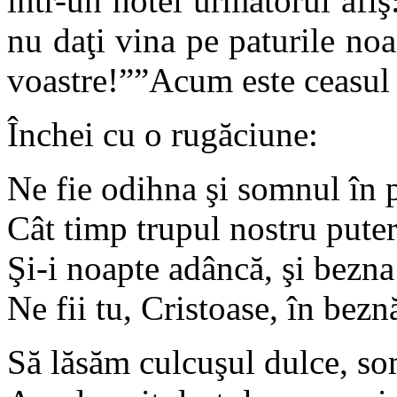
într-un hotel următorul afiş
nu daţi vina pe paturile noa
voastre!””Acum este ceasul 
Închei cu o rugăciune:
Ne fie odihna şi somnul în 
Cât timp trupul nostru puter
Şi-i noapte adâncă, şi bezn
Ne fii tu, Cristoase, în bez
Să lăsăm culcuşul dulce, so