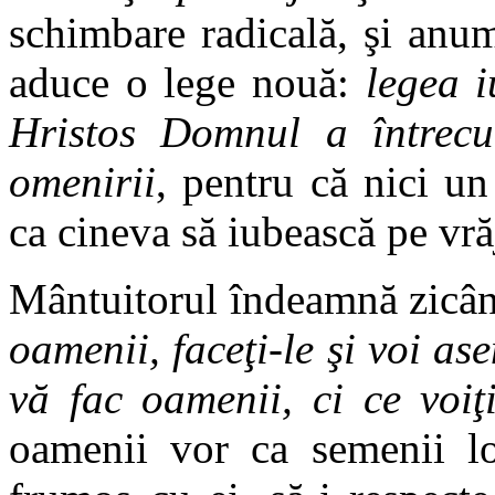
schimbare radicală, şi anum
aduce o lege nouă:
legea i
Hristos Domnul a întrecut 
omenirii
, pentru că nici un
ca cineva să iubească pe vră
Mântuitorul îndeamnă zicâ
oamenii, faceţi-le şi voi a
vă fac oamenii, ci ce voiţ
oamenii vor ca semenii lo