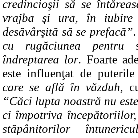
credincioşii să se întărea
vrajba şi ura, în iubire
desăvârşită să se prefacă”
cu rugăciunea pentru 
îndreptarea lor
. Foarte ad
este influenţat de puteril
care se află în văzduh
, c
“Căci lupta noastră nu este
ci împotriva începătoriilor
stăpânitorilor întuneri