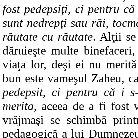
fost pedepsiţi, ci pentru că
sunt nedrepţi sau răi, tocm
răutate cu răutate
. Alţii 
dăruieşte multe binefaceri,
viaţa lor, deşi ei nu merit
bun este vameşul Zaheu, c
pedepsit, ci pentru că i 
merita
, aceea de a fi fost v
vrăjmaşi se schimbă printr
pedagogică a lui Dumnezeu,