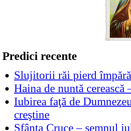
Predici recente
Slujitorii răi pierd împă
Haina de nuntă cerească –
Iubirea faţă de Dumnezeu 
creştine
Sfânta Cruce – semnul iub