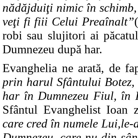
nădăjduiţi nimic în schimb, 
veţi fi fiii Celui Preaînalt”
robi sau slujitori ai păcatul
Dumnezeu după har.
Evanghelia ne arată, de fa
prin harul Sfântului Botez
har în Dumnezeu Fiul, în I
Sfântul Evanghelist Ioan 
care cred în numele Lui,le-a 
Dumnezeu, care nu din sâng