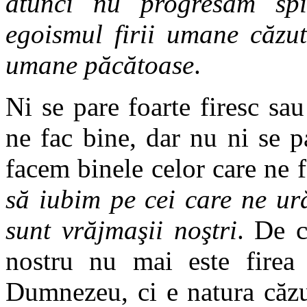
atunci nu progresăm spi
egoismul firii umane căzut
umane păcătoase
.
Ni se pare foarte firesc sa
ne fac bine, dar nu ni se p
facem binele celor care ne f
să iubim pe cei care ne ur
sunt vrăjmaşii noştri
. De c
nostru nu mai este firea 
Dumnezeu, ci e natura căzut