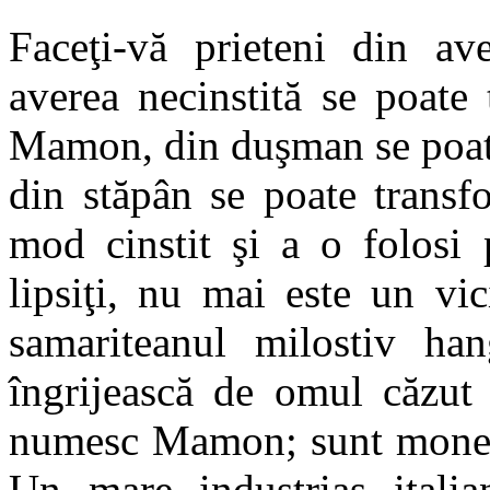
Faceţi-vă prieteni din ave
averea necinstită se poate 
Mamon, din duşman se poate 
din stăpân se poate transf
mod cinstit şi a o folosi 
lipsiţi, nu mai este un vic
samariteanul milostiv han
îngrijească de omul căzut 
numesc Mamon; sunt monede 
Un mare industriaş italian