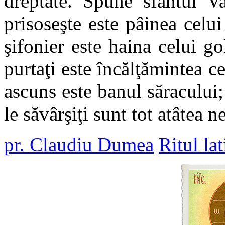
dreptate. Spune sfântul V
prisoseşte este pâinea celui
şifonier este haina celui g
purtaţi este încălţămintea ce
ascuns este banul săracului;
le săvârşiţi sunt tot atâtea n
pr. Claudiu Dumea
Ritul lat