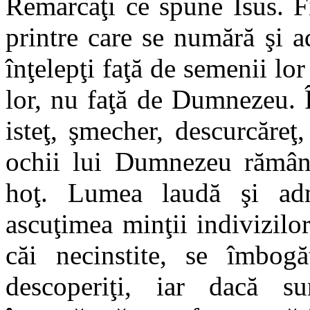
Remarcaţi ce spune Isus. Fii
printre care se numără şi a
înţelepţi faţă de semenii lor
lor, nu faţă de Dumnezeu. Î
isteţ, şmecher, descurcăreţ
ochii lui Dumnezeu rămâne
hoţ. Lumea laudă şi admi
ascuţimea minţii indivizilo
căi necinstite, se îmbogă
descoperiţi, iar dacă su