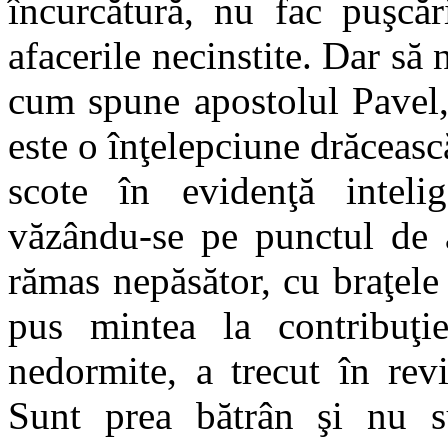
încurcătură, nu fac puşcăr
afacerile necinstite. Dar să 
cum spune apostolul Pavel,
este o înţelepciune drăceasc
scote în evidenţă intelig
văzându-se pe punctul de a
rămas nepăsător, cu braţele î
pus mintea la contribuţie
nedormite, a trecut în rev
Sunt prea bătrân şi nu s