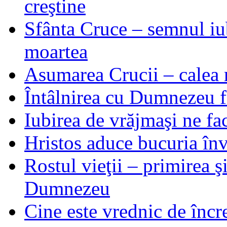
creştine
Sfânta Cruce – semnul iub
moartea
Asumarea Crucii – calea m
Întâlnirea cu Dumnezeu fa
Iubirea de vrăjmaşi ne f
Hristos aduce bucuria învi
Rostul vieţii – primirea ş
Dumnezeu
Cine este vrednic de încre