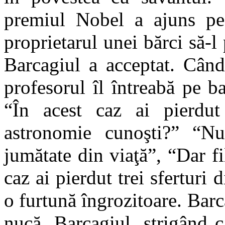
premiul Nobel a ajuns pe
proprietarul unei bărci să-l
Barcagiul a acceptat. Cân
profesorul îl întreabă pe b
“În acest caz ai pierdu
astronomie cunoşti?” “Nu
jumătate din viaţă”, “Dar f
caz ai pierdut trei sferturi 
o furtună îngrozitoare. Barc
nucă. Barcagiul, strigând c