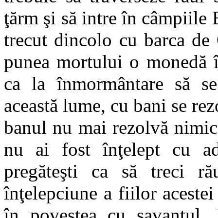
ţărm şi să intre în câmpiile 
trecut dincolo cu barca de
punea mortului o monedă în
ca la înmormântare să s
această lume, cu bani se rez
banul nu mai rezolvă nimic
nu ai fost înţelept cu ad
pregăteşti ca să treci ră
înţelepciune a fiilor aceste
în povestea cu savantul.