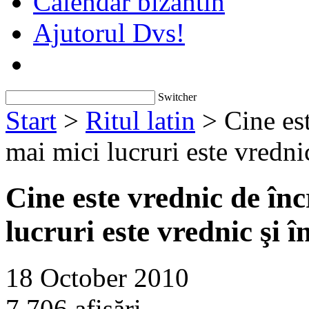
Calendar bizantin
Ajutorul Dvs!
Switcher
Start
>
Ritul latin
> Cine est
mai mici lucruri este vrednic
Cine este vrednic de înc
lucruri este vrednic şi î
18 October 2010
7,706 afişări