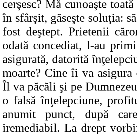
cerşesc? Mă cunoaşte toată
în sfârşit, găseşte soluţia: 
fost deştept. Prietenii căro
odată concediat, l-au primit
asigurată, datorită înţelepc
moarte? Cine îi va asigura o
Îl va păcăli şi pe Dumnezeu?
o falsă înţelepciune, profi
anumit punct, după care
iremediabil. La drept vorbi