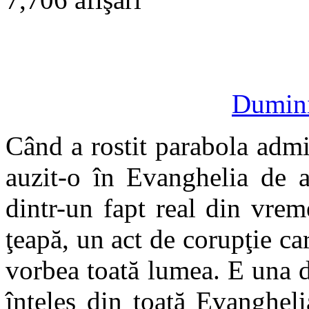
Dumini
Când a rostit parabola admi
auzit-o în Evanghelia de az
dintr-un fapt real din vrem
ţeapă, un act de corupţie ca
vorbea toată lumea. E una d
înţeles din toată Evangheli