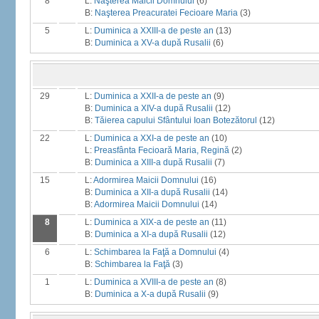
8
L:
Naşterea Maicii Domnului
(6)
B:
Naşterea Preacuratei Fecioare Maria
(3)
5
L:
Duminica a XXIII-a de peste an
(13)
B:
Duminica a XV-a după Rusalii
(6)
29
L:
Duminica a XXII-a de peste an
(9)
B:
Duminica a XIV-a după Rusalii
(12)
B:
Tăierea capului Sfântului Ioan Botezătorul
(12)
22
L:
Duminica a XXI-a de peste an
(10)
L:
Preasfânta Fecioară Maria, Regină
(2)
B:
Duminica a XIII-a după Rusalii
(7)
15
L:
Adormirea Maicii Domnului
(16)
B:
Duminica a XII-a după Rusalii
(14)
B:
Adormirea Maicii Domnului
(14)
8
L:
Duminica a XIX-a de peste an
(11)
B:
Duminica a XI-a după Rusalii
(12)
6
L:
Schimbarea la Faţă a Domnului
(4)
B:
Schimbarea la Faţă
(3)
1
L:
Duminica a XVIII-a de peste an
(8)
B:
Duminica a X-a după Rusalii
(9)