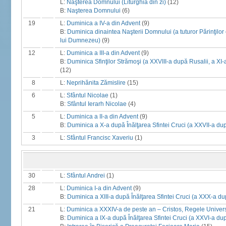
L:
Naşterea Domnului (Liturghia din zi)
(12)
B:
Naşterea Domnului
(6)
19
L:
Duminica a IV-a din Advent
(9)
B:
Duminica dinaintea Naşterii Domnului (a tuturor Părinţilor 
lui Dumnezeu)
(9)
12
L:
Duminica a III-a din Advent
(9)
B:
Duminica Sfinţilor Strămoşi (a XXVIII-a după Rusalii, a XI-
(12)
8
L:
Neprihănita Zămislire
(15)
6
L:
Sfântul Nicolae
(1)
B:
Sfântul Ierarh Nicolae
(4)
5
L:
Duminica a II-a din Advent
(9)
B:
Duminica a X-a după Înălţarea Sfintei Cruci (a XXVII-a dup
3
L:
Sfântul Francisc Xaveriu
(1)
30
L:
Sfântul Andrei
(1)
28
L:
Duminica I-a din Advent
(9)
B:
Duminica a XIII-a după Înălţarea Sfintei Cruci (a XXX-a du
21
L:
Duminica a XXXIV-a de peste an – Cristos, Regele Univer
B:
Duminica a IX-a după Înălţarea Sfintei Cruci (a XXVI-a dup