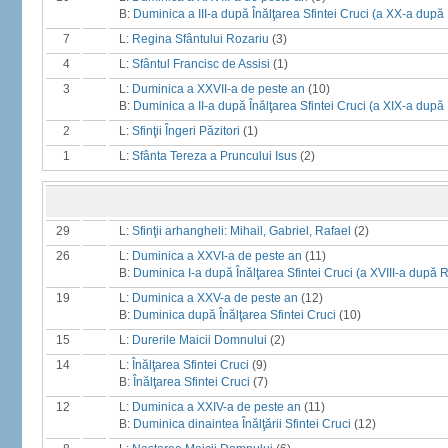
B:
Duminica a III-a după Înălţarea Sfintei Cruci (a XX-a după 
7
L:
Regina Sfântului Rozariu
(3)
4
L:
Sfântul Francisc de Assisi
(1)
3
L:
Duminica a XXVII-a de peste an
(10)
B:
Duminica a II-a după Înălţarea Sfintei Cruci (a XIX-a după 
2
L:
Sfinţii Îngeri Păzitori
(1)
1
L:
Sfânta Tereza a Pruncului Isus
(2)
29
L:
Sfinţii arhangheli: Mihail, Gabriel, Rafael
(2)
26
L:
Duminica a XXVI-a de peste an
(11)
B:
Duminica I-a după Înălţarea Sfintei Cruci (a XVIII-a după R
19
L:
Duminica a XXV-a de peste an
(12)
B:
Duminica după Înălţarea Sfintei Cruci
(10)
15
L:
Durerile Maicii Domnului
(2)
14
L:
Înălţarea Sfintei Cruci
(9)
B:
Înălţarea Sfintei Cruci
(7)
12
L:
Duminica a XXIV-a de peste an
(11)
B:
Duminica dinaintea Înălţării Sfintei Cruci
(12)