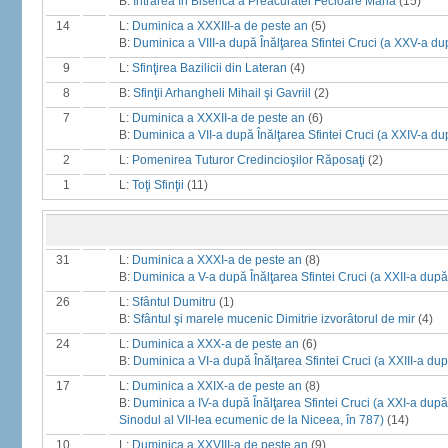
B:
Intrarea în Biserică a Preacuratei Fecioare Maria
(15)
14
L:
Duminica a XXXIII-a de peste an
(5)
B:
Duminica a VIII-a după Înălţarea Sfintei Cruci (a XXV-a du
9
L:
Sfinţirea Bazilicii din Lateran
(4)
8
B:
Sfinţii Arhangheli Mihail şi Gavriil
(2)
7
L:
Duminica a XXXII-a de peste an
(6)
B:
Duminica a VII-a după Înălţarea Sfintei Cruci (a XXIV-a du
2
L:
Pomenirea Tuturor Credincioşilor Răposaţi
(2)
1
L:
Toţi Sfinţii
(11)
31
L:
Duminica a XXXI-a de peste an
(8)
B:
Duminica a V-a după Înălţarea Sfintei Cruci (a XXII-a după
26
L:
Sfântul Dumitru
(1)
B:
Sfântul şi marele mucenic Dimitrie izvorâtorul de mir
(4)
24
L:
Duminica a XXX-a de peste an
(6)
B:
Duminica a VI-a după Înălţarea Sfintei Cruci (a XXIII-a dup
17
L:
Duminica a XXIX-a de peste an
(8)
B:
Duminica a IV-a după Înălţarea Sfintei Cruci (a XXI-a după R
Sinodul al VII-lea ecumenic de la Niceea, în 787)
(14)
10
L:
Duminica a XXVIII-a de peste an
(9)