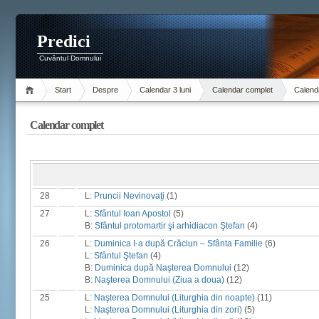
Predici
Cuvântul Domnului
Start
Despre
Calendar 3 luni
Calendar complet
Calenda
Calendar complet
28
L:
Pruncii Nevinovaţi
(1)
27
L:
Sfântul Ioan Apostol
(5)
B:
Sfântul protomartir şi arhidiacon Ştefan
(4)
26
L:
Duminica I-a după Crăciun – Sfânta Familie
(6)
L:
Sfântul Ştefan
(4)
B:
Duminica după Naşterea Domnului
(12)
B:
Naşterea Domnului (Ziua a doua)
(12)
25
L:
Naşterea Domnului (Liturghia din noapte)
(11)
L:
Naşterea Domnului (Liturghia din zori)
(5)