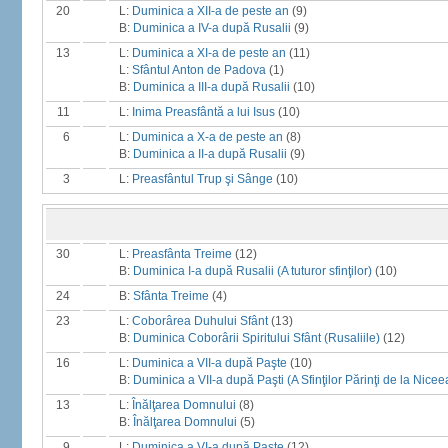
20
L:
Duminica a XII-a de peste an
(9)
B:
Duminica a IV-a după Rusalii
(9)
13
L:
Duminica a XI-a de peste an
(11)
L:
Sfântul Anton de Padova
(1)
B:
Duminica a III-a după Rusalii
(10)
11
L:
Inima Preasfântă a lui Isus
(10)
6
L:
Duminica a X-a de peste an
(8)
B:
Duminica a II-a după Rusalii
(9)
3
L:
Preasfântul Trup şi Sânge
(10)
30
L:
Preasfânta Treime
(12)
B:
Duminica I-a după Rusalii (A tuturor sfinţilor)
(10)
24
B:
Sfânta Treime
(4)
23
L:
Coborârea Duhului Sfânt
(13)
B:
Duminica Coborârii Spiritului Sfânt (Rusaliile)
(12)
16
L:
Duminica a VII-a după Paşte
(10)
B:
Duminica a VII-a după Paşti (A Sfinţilor Părinţi de la Nicee
13
L:
Înălţarea Domnului
(8)
B:
Înălţarea Domnului
(5)
9
L:
Duminica a VI-a după Paşte
(12)