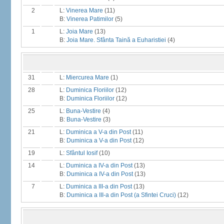
2
L:
Vinerea Mare
(11)
B:
Vinerea Patimilor
(5)
1
L:
Joia Mare
(13)
B:
Joia Mare. Sfânta Taină a Euharistiei
(4)
31
L:
Miercurea Mare
(1)
28
L:
Duminica Floriilor
(12)
B:
Duminica Floriilor
(12)
25
L:
Buna-Vestire
(4)
B:
Buna-Vestire
(3)
21
L:
Duminica a V-a din Post
(11)
B:
Duminica a V-a din Post
(12)
19
L:
Sfântul Iosif
(10)
14
L:
Duminica a IV-a din Post
(13)
B:
Duminica a IV-a din Post
(13)
7
L:
Duminica a III-a din Post
(13)
B:
Duminica a III-a din Post (a Sfintei Cruci)
(12)