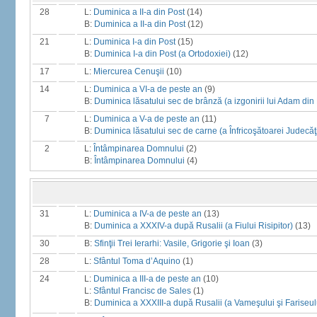
28
L:
Duminica a II-a din Post
(14)
B:
Duminica a II-a din Post
(12)
21
L:
Duminica I-a din Post
(15)
B:
Duminica I-a din Post (a Ortodoxiei)
(12)
17
L:
Miercurea Cenuşii
(10)
14
L:
Duminica a VI-a de peste an
(9)
B:
Duminica lăsatului sec de brânză (a izgonirii lui Adam din
7
L:
Duminica a V-a de peste an
(11)
B:
Duminica lăsatului sec de carne (a Înfricoşătoarei Judecăţ
2
L:
Întâmpinarea Domnului
(2)
B:
Întâmpinarea Domnului
(4)
31
L:
Duminica a IV-a de peste an
(13)
B:
Duminica a XXXIV-a după Rusalii (a Fiului Risipitor)
(13)
30
B:
Sfinţii Trei Ierarhi: Vasile, Grigorie şi Ioan
(3)
28
L:
Sfântul Toma d’Aquino
(1)
24
L:
Duminica a III-a de peste an
(10)
L:
Sfântul Francisc de Sales
(1)
B:
Duminica a XXXIII-a după Rusalii (a Vameşului şi Fariseul