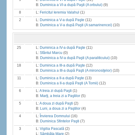
B:
Duminica a VI-a după Paşti (A orbului)
(9)
8
L:
Fericitul Ieremia Valahul
(1)
2
L:
Duminica a V-a după Paşte
(11)
B:
Duminica a V-a după Paşti (A samarinencei)
(10)
25
L:
Duminica a IV-a după Paşte
(11)
L:
Sfântul Marcu
(0)
B:
Duminica a IV-a după Paşti (A paraliticului)
(10)
18
L:
Duminica a III-a după Paşte
(12)
B:
Duminica a III-a după Paşti (A mironosiţelor)
(10)
11
L:
Duminica a II-a după Paşte
(13)
B:
Duminica a II-a după Paşti (A Tomii)
(12)
6
L:
A treia zi după Paşti
(1)
B:
Marţi, a treia zi a Paştilor
(5)
5
L:
A doua zi după Paşti
(2)
B:
Luni, a doua zi a Paştilor
(4)
4
L:
Învierea Domnului
(16)
B:
Duminica Sfintelor Paşti
(7)
3
L:
Vigilia Pascală
(2)
L:
Sâmbăta Mare
(2)