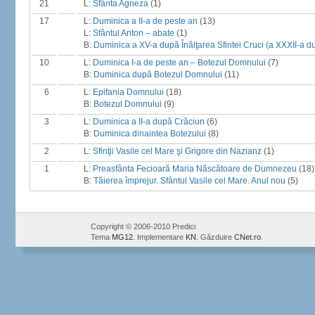
21
L:
Sfânta Agneza
(1)
17
L:
Duminica a II-a de peste an
(13)
L:
Sfântul Anton – abate
(1)
B:
Duminica a XV-a după Înălţarea Sfintei Cruci (a XXXII-a d
10
L:
Duminica I-a de peste an – Botezul Domnului
(7)
B:
Duminica după Botezul Domnului
(11)
6
L:
Epifania Domnului
(18)
B:
Botezul Domnului
(9)
3
L:
Duminica a II-a după Crăciun
(6)
B:
Duminica dinaintea Botezului
(8)
2
L:
Sfinţii Vasile cel Mare şi Grigore din Nazianz
(1)
1
L:
Preasfânta Fecioară Maria Născătoare de Dumnezeu
(18)
B:
Tăierea împrejur. Sfântul Vasile cel Mare. Anul nou
(5)
Copyright © 2006-2010 Predici
Tema
MG12
. Implementare
KN
. Găzduire
CNet.ro
.