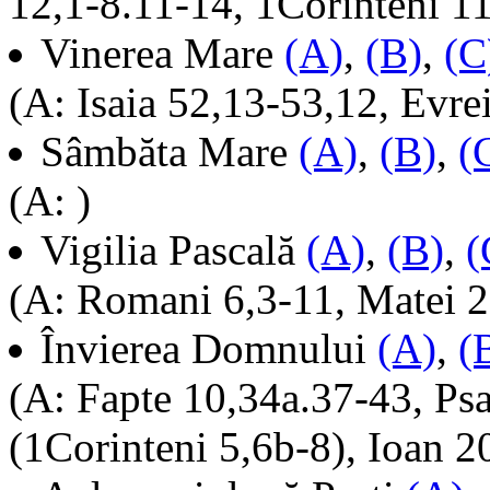
12,1-8.11-14, 1Corinteni 11
Vinerea Mare
(A)
,
(B)
,
(C
(A: Isaia 52,13-53,12, Evre
Sâmbăta Mare
(A)
,
(B)
,
(
(A: )
Vigilia Pascală
(A)
,
(B)
,
(
(A: Romani 6,3-11, Matei 2
Învierea Domnului
(A)
,
(
(A: Fapte 10,34a.37-43, Ps
(1Corinteni 5,6b-8), Ioan 2