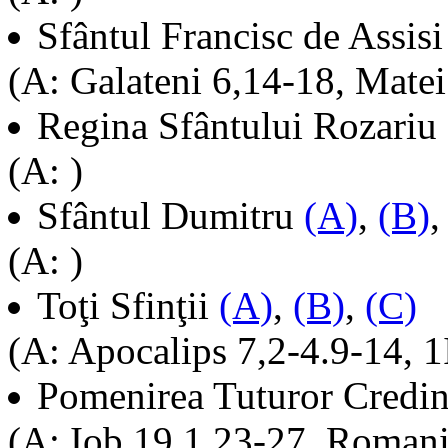
Sfântul Francisc de Assis
(A: Galateni 6,14-18, Mate
Regina Sfântului Rozariu
(A: )
Sfântul Dumitru
(A)
,
(B)
(A: )
Toţi Sfinţii
(A)
,
(B)
,
(C)
(A: Apocalips 7,2-4.9-14, 1
Pomenirea Tuturor Credin
(A: Iob 19,1.23-27, Romani