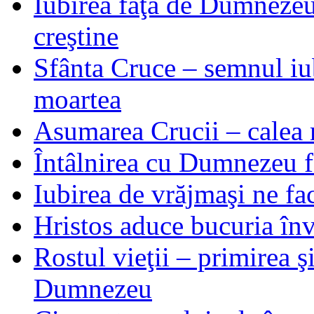
Iubirea faţă de Dumnezeu 
creştine
Sfânta Cruce – semnul iub
moartea
Asumarea Crucii – calea m
Întâlnirea cu Dumnezeu fa
Iubirea de vrăjmaşi ne f
Hristos aduce bucuria învi
Rostul vieţii – primirea ş
Dumnezeu