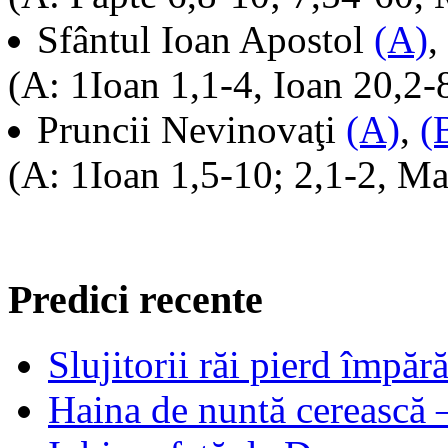
Sfântul Ioan Apostol
(A)
,
(A: 1Ioan 1,1-4, Ioan 20,2-
Pruncii Nevinovaţi
(A)
,
(
(A: 1Ioan 1,5-10; 2,1-2, Ma
Predici recente
Slujitorii răi pierd împă
Haina de nuntă cerească –