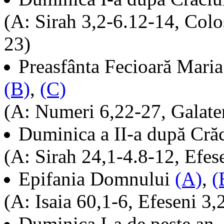
(A: Sirah 3,2-6.12-14, Colo
23)
Preasfânta Fecioară Mar
(B)
,
(C)
(A: Numeri 6,22-27, Galate
Duminica a II-a după Cră
(A: Sirah 24,1-4.8-12, Efes
Epifania Domnului
(A)
,
(
(A: Isaia 60,1-6, Efeseni 3,
Duminica I-a de peste an