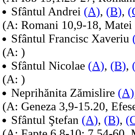
Sfântul Andrei
(A)
,
(B)
,
(
(A: Romani 10,9-18, Matei
Sfântul Francisc Xaveriu
(A: )
Sfântul Nicolae
(A)
,
(B)
,
(A: )
Neprihănita Zămislire
(A)
(A: Geneza 3,9-15.20, Efes
Sfântul Ştefan
(A)
,
(B)
,
(
(A: Fapte 6,8-10; 7,54-60, 