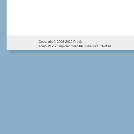
Copyright © 2006-2010 Predici
Tema
MG12
. Implementare
KN
. Găzduire
CNet.ro
.