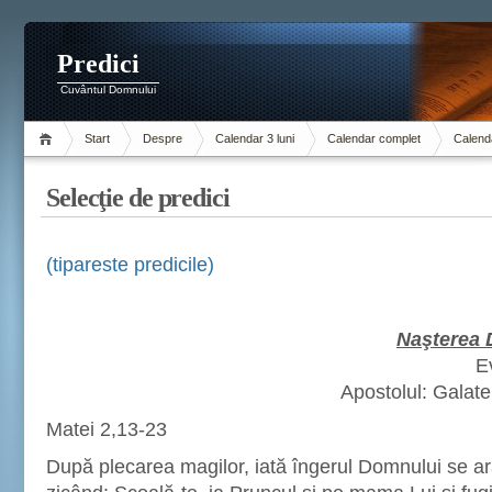
Predici
Cuvântul Domnului
Start
Despre
Calendar 3 luni
Calendar complet
Calenda
Selecţie de predici
(tipareste predicile)
Naşterea 
E
Apostolul: Galate
Matei 2,13-23
După plecarea magilor, iată îngerul Domnului se arată