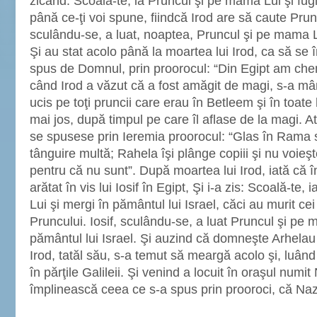
zicând: Scoală-te, ia Pruncul şi pe mama Lui şi fugi 
până ce-ţi voi spune, fiindcă Irod are să caute Prun
sculându-se, a luat, noaptea, Pruncul şi pe mama Lu
Şi au stat acolo până la moartea lui Irod, ca să se
spus de Domnul, prin proorocul: “Din Egipt am che
când Irod a văzut că a fost amăgit de magi, s-a mâni
ucis pe toţi pruncii care erau în Betleem şi în toate 
mai jos, după timpul pe care îl aflase de la magi. A
se spusese prin Ieremia proorocul: “Glas în Rama s
tânguire multă; Rahela îşi plânge copiii şi nu voieş
pentru că nu sunt”. După moartea lui Irod, iată că 
arătat în vis lui Iosif în Egipt, Şi i-a zis: Scoală-te
Lui şi mergi în pământul lui Israel, căci au murit cei
Pruncului. Iosif, sculându-se, a luat Pruncul şi pe 
pământul lui Israel. Şi auzind că domneşte Arhelau î
Irod, tatăl său, s-a temut să meargă acolo şi, luând
în părţile Galileii. Şi venind a locuit în oraşul numi
împlinească ceea ce s-a spus prin prooroci, că N