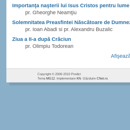
Importanţa naşterii lui Isus Cristos pentru lume
pr. Gheorghe Neamţiu
Solemnitatea Preasfintei Născătoare de Dumne
pr. Ioan Abadi si pr. Alexandru Buzalic
Ziua a II-a după Crăciun
pr. Olimpiu Todorean
Afişează
Copyright © 2006-2010 Predici
Tema
MG12
. Implementare
KN
. Găzduire
CNet.ro
.