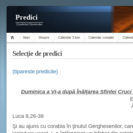
Predici
Cuvântul Domnului
Start
Despre
Calendar 3 luni
Calendar complet
Calenda
Selecţie de predici
(tipareste predicile)
Duminica a VI-a după Înălţarea Sfintei Cruci 
E
Luca 8,26-39
Şi au ajuns cu corabia în ţinutul Gerghesenilor, care 