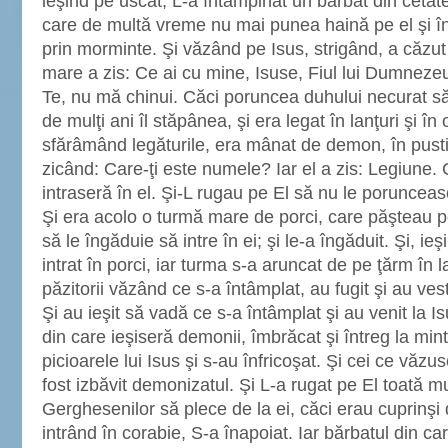
ieşind pe uscat, L-a întâmpinat un bărbat din ceta
care de multă vreme nu mai punea haină pe el şi în
prin morminte. Şi văzând pe Isus, strigând, a căzut 
mare a zis: Ce ai cu mine, Isuse, Fiul lui Dumneze
Te, nu mă chinui. Căci poruncea duhului necurat să
de mulţi ani îl stăpânea, şi era legat în lanţuri şi în 
sfărâmând legăturile, era mânat de demon, în pustie.
zicând: Care-ţi este numele? Iar el a zis: Legiune.
intraseră în el. Şi-L rugau pe El să nu le porunce
Şi era acolo o turmă mare de porci, care păşteau p
să le îngăduie să intre în ei; şi le-a îngăduit. Şi, i
intrat în porci, iar turma s-a aruncat de pe ţărm în la
păzitorii văzând ce s-a întâmplat, au fugit şi au vesti
Şi au ieşit să vadă ce s-a întâmplat şi au venit la I
din care ieşiseră demonii, îmbrăcat şi întreg la mint
picioarele lui Isus şi s-au înfricoşat. Şi cei ce văz
fost izbăvit demonizatul. Şi L-a rugat pe El toată mu
Gerghesenilor să plece de la ei, căci erau cuprinşi d
intrând în corabie, S-a înapoiat. Iar bărbatul din ca