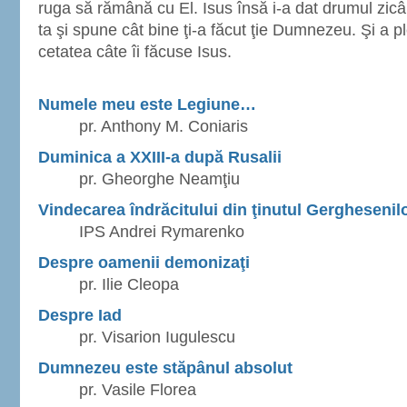
ruga să rămână cu El. Isus însă i-a dat drumul zicâ
ta şi spune cât bine ţi-a făcut ţie Dumnezeu. Şi a pl
cetatea câte îi făcuse Isus.
Numele meu este Legiune…
pr. Anthony M. Coniaris
Duminica a XXIII-a după Rusalii
pr. Gheorghe Neamţiu
Vindecarea îndrăcitului din ţinutul Gerghesenil
IPS Andrei Rymarenko
Despre oamenii demonizaţi
pr. Ilie Cleopa
Despre Iad
pr. Visarion Iugulescu
Dumnezeu este stăpânul absolut
pr. Vasile Florea