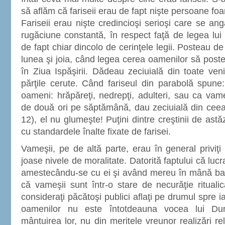
să aflăm că fariseii erau de fapt nişte persoane foar
Fariseii erau nişte credincioşi serioşi care se an
rugăciune constantă, în respect faţă de legea l
de fapt chiar dincolo de cerinţele legii. Posteau 
lunea şi joia, când legea cerea oamenilor să post
în Ziua Ispăşirii. Dădeau zeciuială din toate veni
părţile cerute. Când fariseul din parabolă spune:
oameni: hrăpăreţi, nedrepţi, adulteri, sau ca va
de două ori pe săptămână, dau zeciuială din ceea
12), el nu glumeşte! Puţini dintre creştinii de astă
cu standardele înalte fixate de farisei.
Vameşii, pe de altă parte, erau în general priviţ
joase nivele de moralitate. Datorită faptului că luc
amestecându-se cu ei şi având mereu în mână ban
că vameşii sunt într-o stare de necurăţie rituali
consideraţi păcătoşi publici aflaţi pe drumul spre i
oamenilor nu este întotdeauna vocea lui D
mântuirea lor, nu din meritele vreunor realizări rel