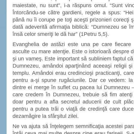
maiestate, nu sunt”, i-a răspuns omul. “Sunt vin
Întorcându-se către gardieni, regele a spus: “Hei, 
până nu îi corupe pe toţi aceşti prizonieri corecţi ş
dată adeverită afirmaţia biblică: “Dumnezeu se îm
însă celor smeriţi le dă har” (1Petru 5,5).
Evanghelia de astăzi este una pe care fiecare 
asculte cu mare atenţie. Este o istorioară despre do
şi un vameş. Este important să subliniem faptul că
Dumnezeu, amândoi aparţinând aceeaşi religii şi 
templu. Amândoi erau credincioşi practicanţi, care
pentru a-şi spune rugăciunile. Dar ce vedem: la s
dintre ei merge în suflet cu pacea lui Dumnezeu – c
care credem în Dumnezeu, trebuie să fim atenţi
doar pentru a afla secretul aducerii de cult plă
pentru a putea trăi o viaţă de credinţă care duce 
dezamăgire la sfârşitul zilei.
Ne va ajuta să înţelegem semnificaţia acestei pa
întâi ceva mai multe despre cine erau fariseii. S-