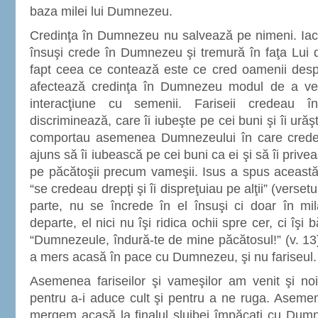
baza milei lui Dumnezeu.
Credinţa în Dumnezeu nu salvează pe nimeni. Iac
însuşi crede în Dumnezeu şi tremură în faţa Lui d
fapt ceea ce contează este ce cred oamenii des
afectează credinţa în Dumnezeu modul de a ved
interacţiune cu semenii. Fariseii credeau 
discriminează, care îi iubeşte pe cei buni şi îi ură
comportau asemenea Dumnezeului în care credeau
ajuns să îi iubească pe cei buni ca ei şi să îi privea
pe păcătoşii precum vameşii. Isus a spus această 
“se credeau drepţi şi îi dispreţuiau pe alţii” (verset
parte, nu se încrede în el însuşi ci doar în m
departe, el nici nu îşi ridica ochii spre cer, ci îşi
“Dumnezeule, îndură-te de mine păcătosul!” (v. 13
a mers acasă în pace cu Dumnezeu, şi nu fariseul.
Asemenea fariseilor şi vameşilor am venit şi n
pentru a-i aduce cult şi pentru a ne ruga. Aseme
mergem acasă la finalul slujbei împăcaţi cu Dum