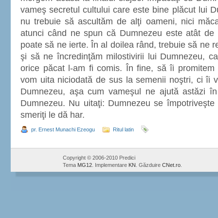
vameş secretul cultului care este bine plăcut lui 
nu trebuie să ascultăm de alţi oameni, nici măca
atunci când ne spun că Dumnezeu este atât de s
poate să ne ierte. În al doilea rând, trebuie să n
şi să ne încredinţăm milostivirii lui Dumnezeu, 
orice păcat l-am fi comis. În fine, să îi promit
vom uita niciodată de sus la semenii noştri, ci îi 
Dumnezeu, aşa cum vameşul ne ajută astăzi în
Dumnezeu. Nu uitaţi: Dumnezeu se împotriveşte c
smeriţi le dă har.
pr. Ernest Munachi Ezeogu
Ritul latin
Copyright © 2006-2010 Predici
Tema
MG12
. Implementare
KN
. Găzduire
CNet.ro
.