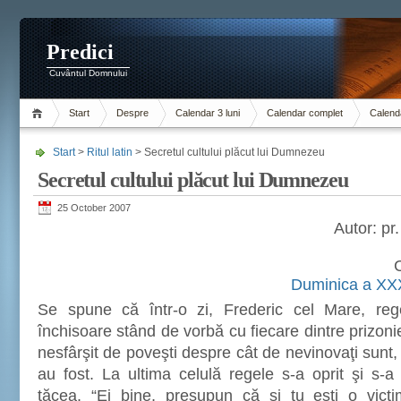
Predici
Cuvântul Domnului
Start
Despre
Calendar 3 luni
Calendar complet
Calenda
Start
>
Ritul latin
> Secretul cultului plăcut lui Dumnezeu
Secretul cultului plăcut lui Dumnezeu
25 October 2007
Autor: p
C
Duminica a XXX
Se spune că într-o zi, Frederic cel Mare, rege
închisoare stând de vorbă cu fiecare dintre prizonie
nesfârşit de poveşti despre cât de nevinovaţi sunt,
au fost. La ultima celulă regele s-a oprit şi s-a 
tăcea. “Ei bine, presupun că şi tu eşti o vict