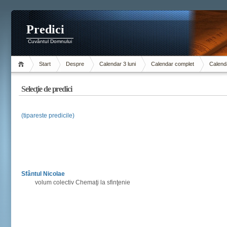
Predici
Cuvântul Domnului
Start
Despre
Calendar 3 luni
Calendar complet
Calenda
Selecţie de predici
(tipareste predicile)
Sfântul Nicolae
volum colectiv Chemaţi la sfinţenie