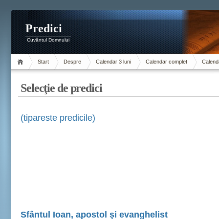
Predici
Cuvântul Domnului
Start
Despre
Calendar 3 luni
Calendar complet
Calenda
Selecţie de predici
(tipareste predicile)
Sfântul Ioan, apostol şi evanghelist