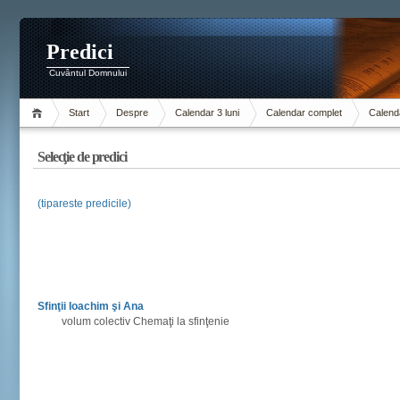
Predici
Cuvântul Domnului
Start
Despre
Calendar 3 luni
Calendar complet
Calenda
Selecţie de predici
(tipareste predicile)
Sfinţii Ioachim şi Ana
volum colectiv Chemaţi la sfinţenie