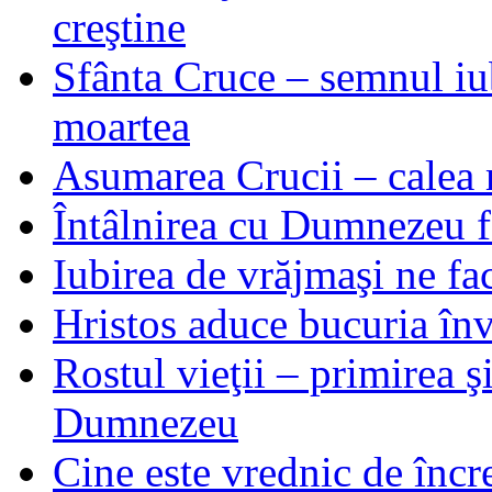
creştine
Sfânta Cruce – semnul iub
moartea
Asumarea Crucii – calea m
Întâlnirea cu Dumnezeu fa
Iubirea de vrăjmaşi ne f
Hristos aduce bucuria învi
Rostul vieţii – primirea ş
Dumnezeu
Cine este vrednic de încre