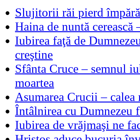
Slujitorii răi pierd împă
Haina de nuntă cerească –
Iubirea faţă de Dumnezeu 
creştine
Sfânta Cruce – semnul iub
moartea
Asumarea Crucii – calea m
Întâlnirea cu Dumnezeu fa
Iubirea de vrăjmaşi ne f
Hristos aduce bucuria învi