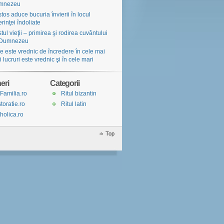
mnezeu
stos aduce bucuria învierii în locul
erinţei îndoliate
tul vieţii – primirea şi rodirea cuvântului
 Dumnezeu
e este vrednic de încredere în cele mai
i lucruri este vrednic şi în cele mari
eri
Categorii
Familia.ro
Ritul bizantin
toratie.ro
Ritul latin
holica.ro
Top