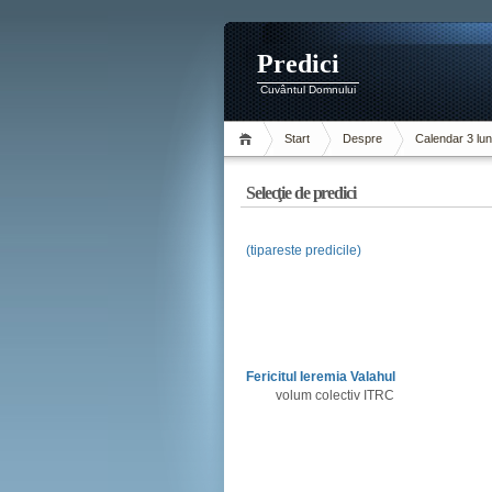
Predici
Cuvântul Domnului
Start
Despre
Calendar 3 lun
Selecţie de predici
(tipareste predicile)
Fericitul Ieremia Valahul
volum colectiv ITRC