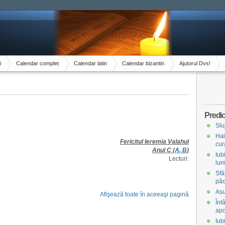
i
Calendar complet
Calendar latin
Calendar bizantin
Ajutorul Dvs!
Predic
Slu
Hai
Fericitul Ieremia Valahul
cur
Anul C (
A
,
B
)
Iub
Lecturi:
lum
Sfâ
păc
Asu
Afişează toate în aceeaşi pagină
Înt
apo
Iub