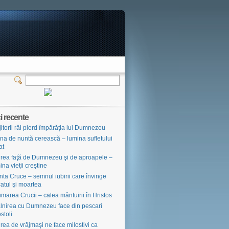
i recente
jitorii răi pierd împărăţia lui Dumnezeu
na de nuntă cerească – lumina sufletului
at
irea faţă de Dumnezeu şi de aproapele –
ina vieţii creştine
nta Cruce – semnul iubirii care învinge
atul şi moartea
marea Crucii – calea mântuirii în Hristos
âlnirea cu Dumnezeu face din pescari
stoli
irea de vrăjmaşi ne face milostivi ca