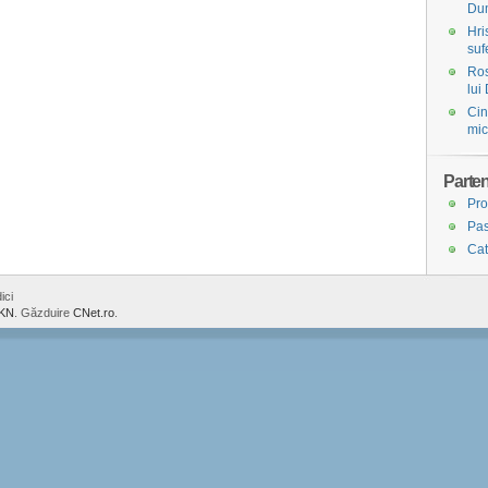
Du
Hri
suf
Ros
lui
Cin
mic
Parten
Pro
Pas
Cat
ici
KN
. Găzduire
CNet.ro
.