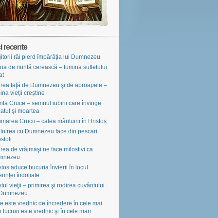
i recente
jitorii răi pierd împărăţia lui Dumnezeu
na de nuntă cerească – lumina sufletului
at
irea faţă de Dumnezeu şi de aproapele –
ina vieţii creştine
nta Cruce – semnul iubirii care învinge
atul şi moartea
marea Crucii – calea mântuirii în Hristos
âlnirea cu Dumnezeu face din pescari
stoli
irea de vrăjmaşi ne face milostivi ca
mnezeu
stos aduce bucuria învierii în locul
erinţei îndoliate
tul vieţii – primirea şi rodirea cuvântului
 Dumnezeu
e este vrednic de încredere în cele mai
i lucruri este vrednic şi în cele mari