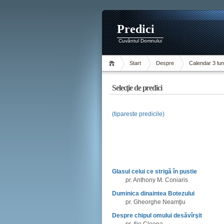
Predici
Cuvântul Domnului
Start
Despre
Calendar 3 lun
Selecţie de predici
(tipareste predicile)
Glasul celui ce strigă în pustie
pr. Anthony M. Coniaris
Duminica dinaintea Botezului
pr. Gheorghe Neamţiu
Despre chipul omului desăvîrşit