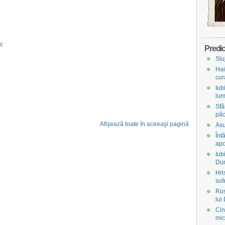
ic
Predic
Slu
Hai
cur
Iub
lum
Sfâ
păc
Afişează toate în aceeaşi pagină
Asu
Înt
apo
Iub
Du
Hri
suf
Ros
lui
Cin
mic