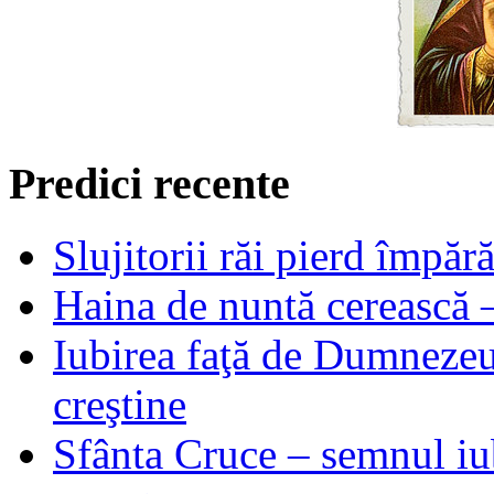
Predici recente
Slujitorii răi pierd împă
Haina de nuntă cerească –
Iubirea faţă de Dumnezeu 
creştine
Sfânta Cruce – semnul iub