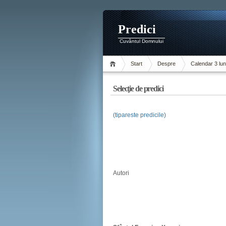
Predici
Cuvântul Domnului
Start
Despre
Calendar 3 lun
Selecţie de predici
(tipareste predicile)
Autori