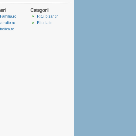
eri
Categorii
Familia.ro
Ritul bizantin
toratie.ro
Ritul latin
holica.ro