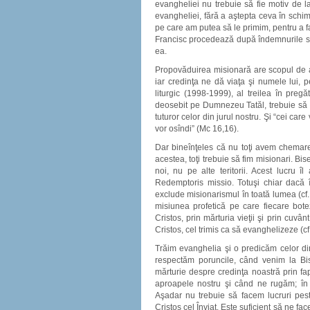
evangheliei nu trebuie să fie motiv de l
evangheliei, fără a aştepta ceva în schi
pe care am putea să le primim, pentru a f
Francisc procedează după îndemnurile sf
ea.
Propovăduirea misionară are scopul de a t
iar credinţa ne dă viaţa şi numele lui, p
liturgic (1998-1999), al treilea în pre
deosebit pe Dumnezeu Tatăl, trebuie să a
tuturor celor din jurul nostru. Şi “cei care
vor osîndi” (Mc 16,16).
Dar bineînţeles că nu toţi avem chemarea
acestea, toţi trebuie să fim misionari. Bis
noi, nu pe alte teritorii. Acest lucru 
Redemptoris missio. Totuşi chiar dacă 
exclude misionarismul în toată lumea (c
misiunea profetică pe care fiecare botez
Cristos, prin mărturia vieţii şi prin cuvâ
Cristos, cel trimis ca să evanghelizeze (c
Trăim evanghelia şi o predicăm celor din
respectăm poruncile, când venim la Bis
mărturie despre credinţa noastră prin f
aproapele nostru şi când ne rugăm; în ser
Aşadar nu trebuie să facem lucruri pest
Cristos cel Înviat. Este suficient să ne fac