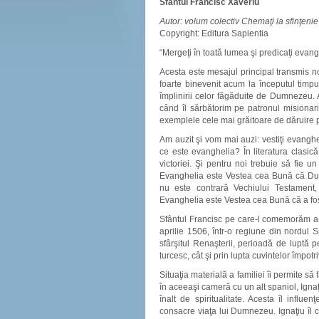
Sfântul Francisc Xaveriu
Autor: volum colectiv Chemaţi la sfinţenie
Copyright: Editura Sapientia
“Mergeţi în toată lumea şi predicaţi evang
Acesta este mesajul principal transmis no
foarte binevenit acum la începutul timpul
împlinirii celor făgăduite de Dumnezeu. A
când îl sărbătorim pe patronul misionari
exemplele cele mai grăitoare de dăruire p
Am auzit şi vom mai auzi: vestiţi evanghe
ce este evanghelia? În literatura clasi
victoriei. Şi pentru noi trebuie să fie 
Evanghelia este Vestea cea Bună că Dumn
nu este contrară Vechiului Testament,
Evanghelia este Vestea cea Bună că a fost
Sfântul Francisc pe care-l comemorăm as
aprilie 1506, într-o regiune din nordul Sp
sfârşitul Renaşterii, perioadă de luptă p
turcesc, cât şi prin lupta cuvintelor împotr
Situaţia materială a familiei îi permite să 
în aceeaşi cameră cu un alt spaniol, Ignaţ
înalt de spiritualitate. Acesta îl influ
consacre viaţa lui Dumnezeu. Ignaţiu îl c