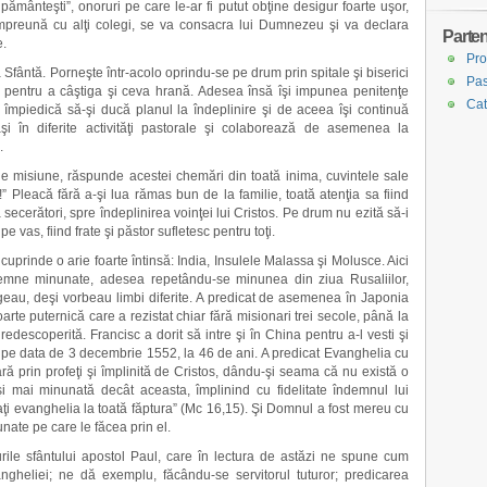
pământeşti”, onoruri pe care le-ar fi putut obţine desigur foarte uşor,
Împreună cu alţi colegi, se va consacra lui Dumnezeu şi va declara
Parten
e.
Pro
Sfântă. Porneşte într-acolo oprindu-se pe drum prin spitale şi biserici
Pas
 pentru a câştiga şi ceva hrană. Adesea însă îşi impunea penitenţe
Cat
îl împiedică să-şi ducă planul la îndeplinire şi de aceea îşi continuă
aşi în diferite activităţi pastorale şi colaborează de asemenea la
.
 de misiune, răspunde acestei chemări din toată inima, cuvintele sale
” Pleacă fără a-şi lua rămas bun de la familie, toată atenţia sa fiind
ecerători, spre îndeplinirea voinţei lui Cristos. Pe drum nu ezită să-i
pe vas, fiind frate şi păstor sufletesc pentru toţi.
 cuprinde o arie foarte întinsă: India, Insulele Malassa şi Molusce. Aici
 semne minunate, adesea repetându-se minunea din ziua Rusaliilor,
legeau, deşi vorbeau limbi diferite. A predicat de asemenea în Japonia
rte puternică care a rezistat chiar fără misionari trei secole, până la
 redescoperită. Francisc a dorit să intre şi în China pentru a-l vesti şi
ei, pe data de 3 decembrie 1552, la 46 de ani. A predicat Evanghelia cu
ră prin profeţi şi împlinită de Cristos, dându-şi seama că nu există o
i mai minunată decât aceasta, împlinind cu fidelitate îndemnul lui
caţi evanghelia la toată făptura” (Mc 16,15). Şi Domnul a fost mereu cu
unate pe care le făcea prin el.
le sfântului apostol Paul, care în lectura de astăzi ne spune cum
gheliei; ne dă exemplu, făcându-se servitorul tuturor; predicarea