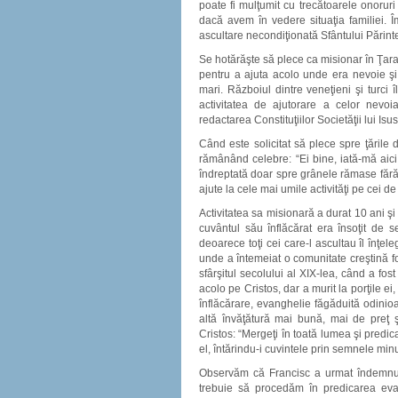
poate fi mulţumit cu trecătoarele onoruri 
dacă avem în vedere situaţia familiei. 
ascultare necondiţionată Sfântului Părint
Se hotărăşte să plece ca misionar în Ţara 
pentru a ajuta acolo unde era nevoie şi
mari. Războiul dintre veneţieni şi turci 
activitatea de ajutorare a celor nevoi
redactarea Constituţiilor Societăţii lui Isus
Când este solicitat să plece spre ţările
rămânând celebre: “Ei bine, iată-mă aici!
îndreptată doar spre grânele rămase fără s
ajute la cele mai umile activităţi pe cei de 
Activitatea sa misionară a durat 10 ani şi
cuvântul său înflăcărat era însoţit de
deoarece toţi cei care-l ascultau îl înţe
unde a întemeiat o comunitate creştină foa
sfârşitul secolului al XIX-lea, când a fost
acolo pe Cristos, dar a murit la porţile 
înflăcărare, evanghelie făgăduită odinioa
altă învăţătură mai bună, mai de preţ ş
Cristos: “Mergeţi în toată lumea şi predi
el, întărindu-i cuvintele prin semnele min
Observăm că Francisc a urmat îndemnuri
trebuie să procedăm în predicarea evan