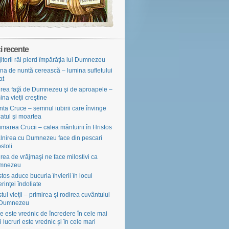
i recente
jitorii răi pierd împărăţia lui Dumnezeu
na de nuntă cerească – lumina sufletului
at
irea faţă de Dumnezeu şi de aproapele –
ina vieţii creştine
nta Cruce – semnul iubirii care învinge
atul şi moartea
marea Crucii – calea mântuirii în Hristos
âlnirea cu Dumnezeu face din pescari
stoli
irea de vrăjmaşi ne face milostivi ca
mnezeu
stos aduce bucuria învierii în locul
erinţei îndoliate
tul vieţii – primirea şi rodirea cuvântului
 Dumnezeu
e este vrednic de încredere în cele mai
i lucruri este vrednic şi în cele mari