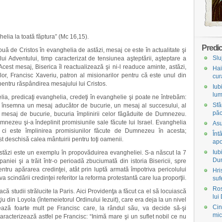
helia la toată făptura” (Mc 16,15).
Predic
uă de Cristos în evanghelia de astăzi, mesaj ce este în actualitate şi
Slu
ui Adventului, timp caracterizat de tensiunea aşteptării, aşteptare a
cest mesaj, Biserica îl reactualizează şi ni-l readuce aminte, astăzi,
Hai
lor, Francisc Xaveriu, patron al misionarilor pentru că este unul din
cur
entru răspândirea mesajului lui Cristos.
Iub
lum
lia, predicaţi evanghelia, credeţi în evanghelie şi poate ne întrebăm:
Sfâ
că însemna un mesaj aducător de bucurie, un mesaj al succesului, al
păc
un mesaj de bucurie, bucuria împlinirii celor făgăduite de Dumnezeu.
ezeu şi-a îndeplinit promisiunile sale făcute lui Israel. Evanghelia
Asu
 ci este împlinirea promisiunilor făcute de Dumnezeu în acesta;
Înt
 deschisă calea mântuirii pentru toţi oamenii.
apo
Iub
tăzi este un exemplu în propovăduirea evangheliei. S-a născut la 7
Du
aniei şi a trăit într-o perioadă zbuciumată din istoria Bisericii, spre
entru apărarea credinţei, atât prin luptă armată împotriva pericolului
Hri
iva scindării credinţei referitor la reforma protestantă care lua proporţii.
suf
Ros
facă studii strălucite la Paris. Aici Providenţa a făcut ca el să locuiască
lui
iu din Loyola (întemeietorul Ordinului Iezuit), care era deja la un nivel
Cin
enţează foarte mult pe Francisc care, la rândul său, va decide să-şi
mic
aracterizează astfel pe Francisc: “Inimă mare şi un suflet nobil ce nu