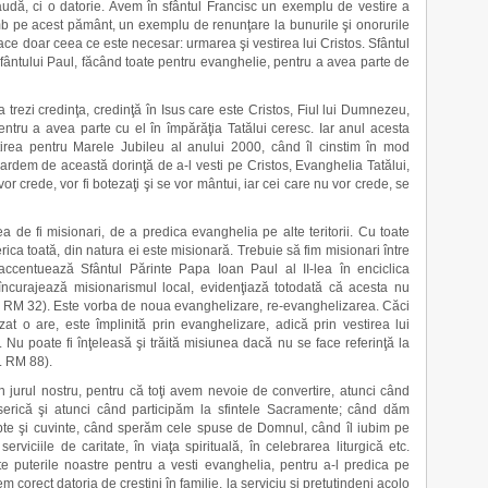
audă, ci o datorie. Avem în sfântul Francisc un exemplu de vestire a
mb pe acest pământ, un exemplu de renunţare la bunurile şi onorurile
ace doar ceea ce este necesar: urmarea şi vestirea lui Cristos. Sfântul
ântului Paul, făcând toate pentru evanghelie, pentru a avea parte de
rezi credinţa, credinţă în Isus care este Cristos, Fiul lui Dumnezeu,
entru a avea parte cu el în împărăţia Tatălui ceresc. Iar anul acesta
gătirea pentru Marele Jubileu al anului 2000, când îl cinstim în mod
rdem de această dorinţă de a-l vesti pe Cristos, Evanghelia Tatălui,
 vor crede, vor fi botezaţi şi se vor mântui, iar cei care nu vor crede, se
 de fi misionari, de a predica evanghelia pe alte teritorii. Cu toate
erica toată, din natura ei este misionară. Trebuie să fim misionari între
îl accentuează Sfântul Părinte Papa Ioan Paul al II-lea în enciclica
încurajează misionarismul local, evidenţiază totodată că acesta nu
f. RM 32). Este vorba de noua evanghelizare, re-evanghelizarea. Căci
at o are, este împlinită prin evanghelizare, adică prin vestirea lui
nt. Nu poate fi înţeleasă şi trăită misiunea dacă nu se face referinţă la
f. RM 88).
 jurul nostru, pentru că toţi avem nevoie de convertire, atunci când
erică şi atunci când participăm la sfintele Sacramente; când dăm
apte şi cuvinte, când sperăm cele spuse de Domnul, când îl iubim pe
viciile de caritate, în viaţa spirituală, în celebrarea liturgică etc.
e puterile noastre pentru a vesti evanghelia, pentru a-l predica pe
em corect datoria de creştini în familie, la serviciu şi pretutindeni acolo