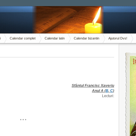
i
Calendar complet
Calendar latin
Calendar bizantin
Ajutorul Dvs!
Sfântul Francisc Xaveriu
Anul A (
B
,
C
)
Lecturi:
* * *