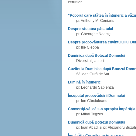
cerurilor.
“Poporul care stătea în întuneric a văz
pr. Anthony M. Coniaris
Despre răutatea păcatului
pr. Gheorghe Neamţiu
Despre propovăduirea cuvîntului lui D
pr. Ilie Cleopa
Duminica după Botezul Domnului
Diverşi alţi autori
Cuvânt la Duminica după Botezul Domn
Sf. Ioan Gură de Aur
Lumină în întuneric
pr. Leonardo Sapienza
Începutul propovăduirii Domnului
pr. Ion Cârciuleanu
Convertiţi-vă, că s-a apropiat Împărăţia
pr. Mihai Tegzeş
Duminică după Botezul Domnului
pr. Ioan Abadi si pr. Alexandru Buzal
Împărăţia Cerurilor este aproape