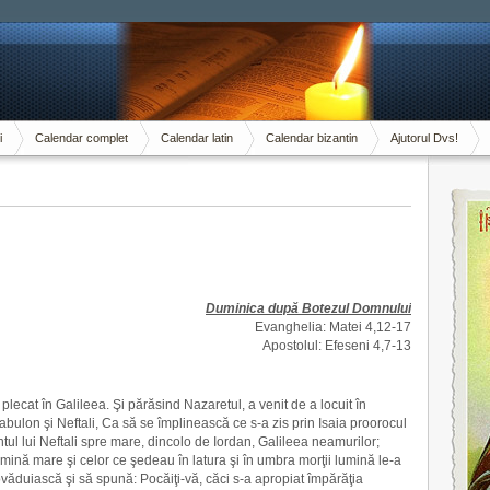
i
Calendar complet
Calendar latin
Calendar bizantin
Ajutorul Dvs!
Duminica după Botezul Domnului
Evanghelia: Matei 4,12-17
Apostolul: Efeseni 4,7-13
 plecat în Galileea. Şi părăsind Nazaretul, a venit de a locuit în
bulon şi Neftali, Ca să se împlinească ce s-a zis prin Isaia proorocul
tul lui Neftali spre mare, dincolo de Iordan, Galileea neamurilor;
umină mare şi celor ce şedeau în latura şi în umbra morţii lumină le-a
ovăduiască şi să spună: Pocăiţi-vă, căci s-a apropiat împărăţia