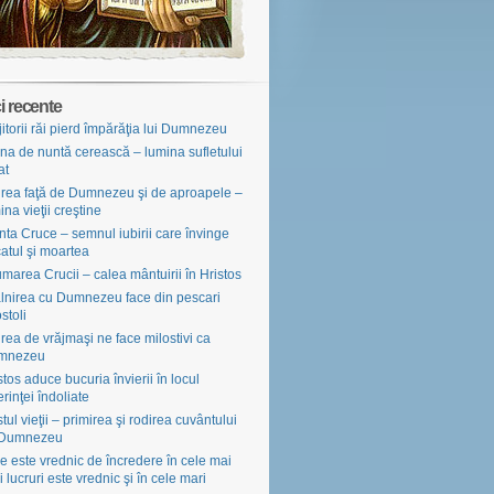
i recente
jitorii răi pierd împărăţia lui Dumnezeu
na de nuntă cerească – lumina sufletului
at
irea faţă de Dumnezeu şi de aproapele –
ina vieţii creştine
nta Cruce – semnul iubirii care învinge
atul şi moartea
marea Crucii – calea mântuirii în Hristos
âlnirea cu Dumnezeu face din pescari
stoli
irea de vrăjmaşi ne face milostivi ca
mnezeu
stos aduce bucuria învierii în locul
erinţei îndoliate
tul vieţii – primirea şi rodirea cuvântului
 Dumnezeu
e este vrednic de încredere în cele mai
i lucruri este vrednic şi în cele mari