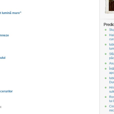
ut lumină mare”
Predic
Slu
Hai
umneze
cur
Iub
lum
Sfâ
ului
păc
Asu
Înt
apo
Iub
Du
Hri
 cerurilor
suf
Ros
lui
Cin
ic
mic