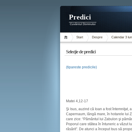
Predici
Cuvântul Domnului
Start
Despre
Calendar 3 lun
Selecţie de predici
(tipareste predicile)
Matei 4,12-17
Şi Isus, auzind că Ioan a fost întemniţat, a
Capernaum, lângă mare, în hotarele lui Za
care zice: “Pământul lui Zabulon şi pămân
Poporul care stătea în întuneric a văzut l
răsărit”. De atunci a început Isus să prop