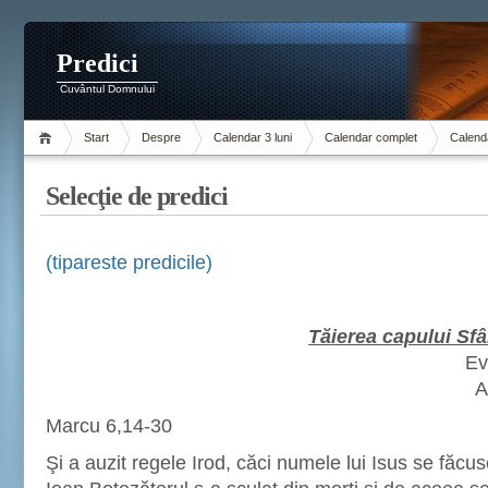
Predici
Cuvântul Domnului
Start
Despre
Calendar 3 luni
Calendar complet
Calenda
Selecţie de predici
(tipareste predicile)
Tăierea capului Sfâ
Ev
A
Marcu 6,14-30
Şi a auzit regele Irod, căci numele lui Isus se făcu