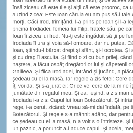
Ioan Botezătorul s-a sculat din morţi şi de aceea se 
însă ziceau că este Ilie şi alţii că este prooroc, ca u
auzind zicea: Este Ioan căruia eu am pus să-i taie c
morţi. Căci Irod, trimiţând, l-a prins pe Ioan şi l-a le
pricina Irodiadei, femeia lui Filip, fratele său, pe c
Ioan îi zicea lui Irod: Nu-ţi este îngăduit să ţii pe fe
Irodiada îl ura şi voia să-l omoare, dar nu putea, 
Ioan, ştiindu-l bărbat drept şi sfânt, şi-l ocrotea. Ş
şi cu drag îl asculta. Şi fiind o zi cu bun prilej, cân
naştere, a făcut ospăţ dregătorilor lui şi căpeteniilor 
Galileea, Şi fiica Irodiadei, intrând şi jucând, a plăcu
şedeau cu el la masă. Iar regele a zis fetei: Cere de
îţi voi da. Şi s-a jurat ei: Orice vei cere de la mine î
jumătate din regatul meu. Şi ea, ieşind, a zis mame
Irodiada i-a zis: Capul lui Ioan Botezătorul. Şi intrâ
rege, i-a cerut, zicând: Vreau să-mi dai îndată, pe ti
Botezătorul. Şi regele s-a mâhnit adânc, dar pentru
ce şedeau cu el la masă, n-a voit s-o întristeze. Şi 
un paznic, a poruncit a-i aduce capul. Şi acela, mer