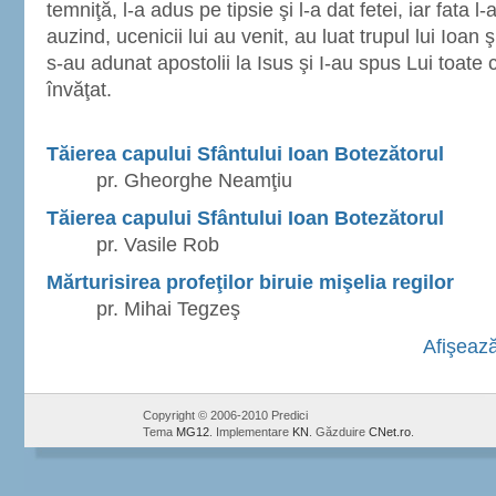
temniţă, l-a adus pe tipsie şi l-a dat fetei, iar fata 
auzind, ucenicii lui au venit, au luat trupul lui Ioan
s-au adunat apostolii la Isus şi I-au spus Lui toate 
învăţat.
Tăierea capului Sfântului Ioan Botezătorul
pr. Gheorghe Neamţiu
Tăierea capului Sfântului Ioan Botezătorul
pr. Vasile Rob
Mărturisirea profeţilor biruie mişelia regilor
pr. Mihai Tegzeş
Afişează
Copyright © 2006-2010 Predici
Tema
MG12
. Implementare
KN
. Găzduire
CNet.ro
.