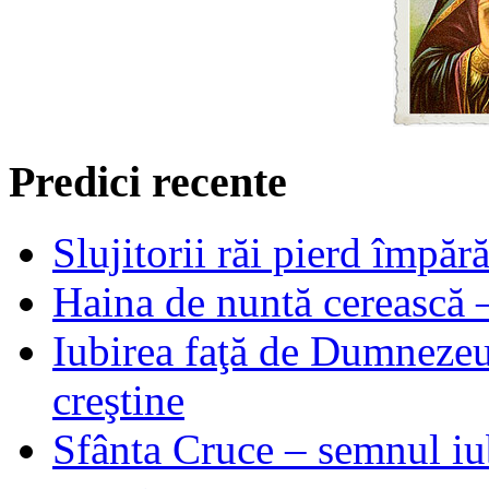
Predici recente
Slujitorii răi pierd împă
Haina de nuntă cerească –
Iubirea faţă de Dumnezeu 
creştine
Sfânta Cruce – semnul iub