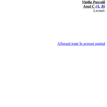
Vigilia Pascală
Anul C (
A
,
B
)
Lecturi:
Afişează toate în aceeaşi pagină