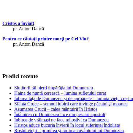
Cristos a înviat!
pr. Anton Dancă
Pentru ce căutaţi printre morţi pe Cel Viu?
pr. Anton Dancă
Predici recente
Slujitorii răi pierd împărăţia lui Dumnezeu
Haina de nuntă cerească – lumina sufletului curat
Iubirea faţă de Dumnezeu şi de aproapele – lumina vieţii creşti
Sfânta Cruce – semnul iubirii care învinge păcatul şi moartea
Asumarea Crucii – calea mântuirii în Hristos
Întâlnirea cu Dumnezeu face din pescari apostoli
Iubirea de vrăjmaşi ne face milostivi ca Dumnezeu
Hristos aduce bucuria învierii în locul suferinţei îndoliate
Rostul vieţii – primirea şi rodirea cuvântului lui Dumnezeu