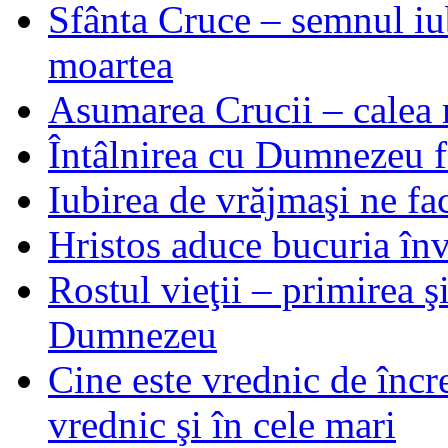
Sfânta Cruce – semnul iub
moartea
Asumarea Crucii – calea m
Întâlnirea cu Dumnezeu fa
Iubirea de vrăjmaşi ne f
Hristos aduce bucuria învi
Rostul vieţii – primirea ş
Dumnezeu
Cine este vrednic de încre
vrednic şi în cele mari