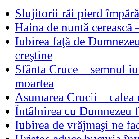
Slujitorii răi pierd împă
Haina de nuntă cerească –
Iubirea faţă de Dumnezeu 
creştine
Sfânta Cruce – semnul iub
moartea
Asumarea Crucii – calea m
Întâlnirea cu Dumnezeu fa
Iubirea de vrăjmaşi ne f
Hristos aduce bucuria învi