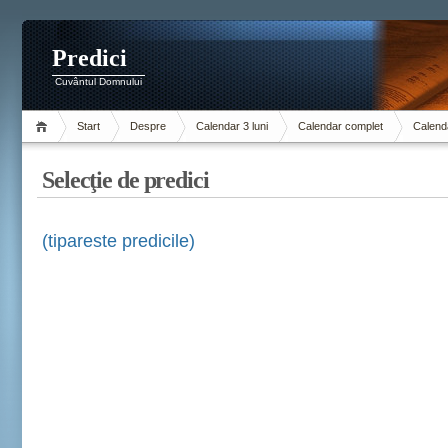
Predici
Cuvântul Domnului
Start
Despre
Calendar 3 luni
Calendar complet
Calenda
Selecţie de predici
(tipareste predicile)