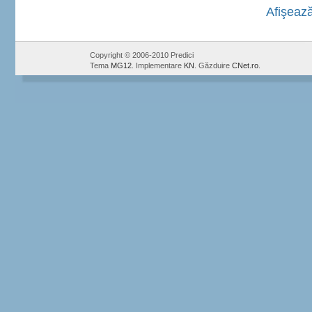
Afişează
Copyright © 2006-2010 Predici
Tema
MG12
. Implementare
KN
. Găzduire
CNet.ro
.