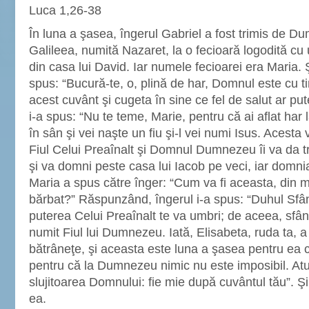
Luca 1,26-38
În luna a şasea, îngerul Gabriel a fost trimis de D
Galileea, numită Nazaret, la o fecioară logodită cu 
din casa lui David. Iar numele fecioarei era Maria. Şi
spus: “Bucură-te, o, plină de har, Domnul este cu ti
acest cuvânt şi cugeta în sine ce fel de salut ar put
i-a spus: “Nu te teme, Marie, pentru că ai aflat ha
în sân şi vei naşte un fiu şi-l vei numi Isus. Acesta 
Fiul Celui Preaînalt şi Domnul Dumnezeu îi va da tro
şi va domni peste casa lui Iacob pe veci, iar domnia
Maria a spus către înger: “Cum va fi aceasta, din
bărbat?” Răspunzând, îngerul i-a spus: “Duhul Sfân
puterea Celui Preaînalt te va umbri; de aceea, sfânt
numit Fiul lui Dumnezeu. Iată, Elisabeta, ruda ta, a 
bătrâneţe, şi aceasta este luna a şasea pentru ea c
pentru că la Dumnezeu nimic nu este imposibil. Atun
slujitoarea Domnului: fie mie după cuvântul tău”. Şi
ea.