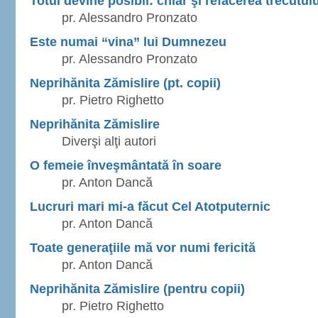
Totul devine posibil: chiar şi refacerea trecutulu
pr. Alessandro Pronzato
Este numai “vina” lui Dumnezeu
pr. Alessandro Pronzato
Neprihănita Zămislire (pt. copii)
pr. Pietro Righetto
Neprihănita Zămislire
Diverşi alţi autori
O femeie înveşmântată în soare
pr. Anton Dancă
Lucruri mari mi-a făcut Cel Atotputernic
pr. Anton Dancă
Toate generaţiile mă vor numi fericită
pr. Anton Dancă
Neprihănita Zămislire (pentru copii)
pr. Pietro Righetto