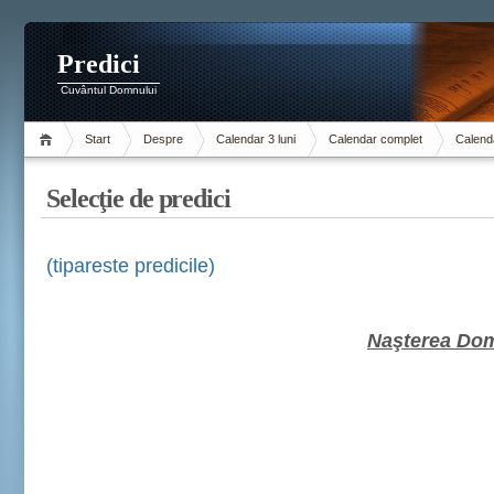
Predici
Cuvântul Domnului
Start
Despre
Calendar 3 luni
Calendar complet
Calenda
Selecţie de predici
(tipareste predicile)
Naşterea Domn