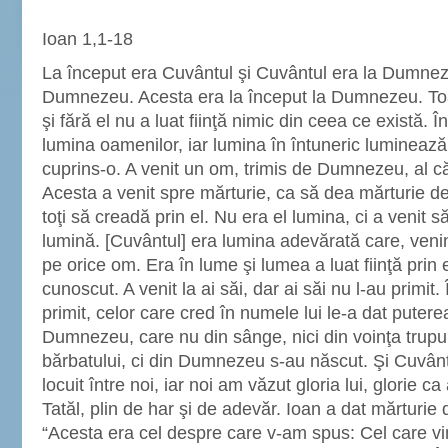
Ioan 1,1-18
La început era Cuvântul şi Cuvântul era la Dumnez
Dumnezeu. Acesta era la început la Dumnezeu. Toate
şi fără el nu a luat fiinţă nimic din ceea ce există. În
lumina oamenilor, iar lumina în întuneric luminează,
cuprins-o. A venit un om, trimis de Dumnezeu, al c
Acesta a venit spre mărturie, ca să dea mărturie d
toţi să creadă prin el. Nu era el lumina, ci a venit 
lumină. [Cuvântul] era lumina adevărată care, ven
pe orice om. Era în lume şi lumea a luat fiinţă prin 
cunoscut. A venit la ai săi, dar ai săi nu l-au primit.
primit, celor care cred în numele lui le-a dat puterea
Dumnezeu, care nu din sânge, nici din voinţa trupulu
bărbatului, ci din Dumnezeu s-au născut. Şi Cuvântu
locuit între noi, iar noi am văzut gloria lui, glorie c
Tatăl, plin de har şi de adevăr. Ioan a dat mărturie d
“Acesta era cel despre care v-am spus: Cel care v