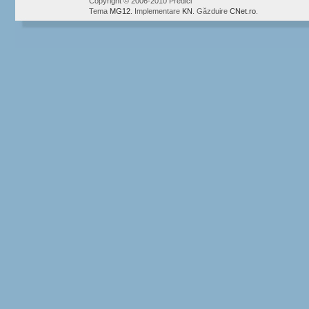
Copyright © 2006-2010 Predici
Tema
MG12
. Implementare
KN
. Găzduire
CNet.ro
.