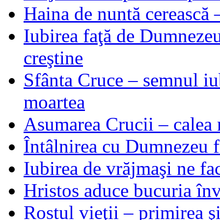
Haina de nuntă cerească –
Iubirea faţă de Dumnezeu 
creştine
Sfânta Cruce – semnul iub
moartea
Asumarea Crucii – calea m
Întâlnirea cu Dumnezeu fa
Iubirea de vrăjmaşi ne f
Hristos aduce bucuria învi
Rostul vieţii – primirea ş