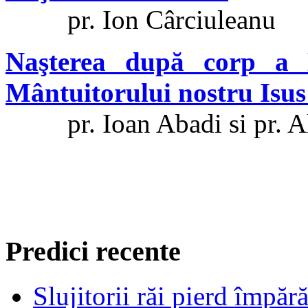
pr. Ion Cârciuleanu
Naşterea după corp a 
Mântuitorului nostru Isus
pr. Ioan Abadi si pr. Al
Predici recente
Slujitorii răi pierd împă