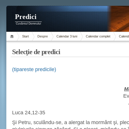
Predici
Cuvântul Domnului
Start
Despre
Calendar 3 luni
Calendar complet
Calenda
Selecţie de predici
(tipareste predicile)
Ma
Ev
Luca 24,12-35
Şi Petru, sculându-se, a alergat la mormânt şi, ple