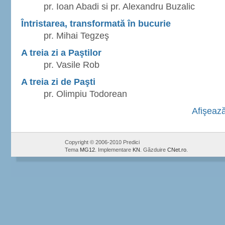
pr. Ioan Abadi si pr. Alexandru Buzalic
Întristarea, transformată în bucurie
pr. Mihai Tegzeş
A treia zi a Paştilor
pr. Vasile Rob
A treia zi de Paşti
pr. Olimpiu Todorean
Afişează
Copyright © 2006-2010 Predici
Tema
MG12
. Implementare
KN
. Găzduire
CNet.ro
.