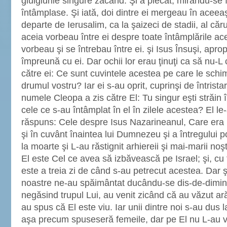
giulgiurile singure zăcând. Şi a plecat, mirându-se
întâmplase. Şi iată, doi dintre ei mergeau în aceeaş
departe de Ierusalim, ca la şaizeci de stadii, al c
aceia vorbeau între ei despre toate întâmplările ac
vorbeau şi se întrebau între ei. şi Isus Însuşi, apr
împreună cu ei. Dar ochii lor erau ţinuţi ca să nu-L
către ei: Ce sunt cuvintele acestea pe care le schim
drumul vostru? Iar ei s-au oprit, cuprinşi de întris
numele Cleopa a zis către El: Tu singur eşti străin în
cele ce s-au întâmplat în el în zilele acestea? El le-
răspuns: Cele despre Isus Nazarineanul, Care era p
şi în cuvânt înaintea lui Dumnezeu şi a întregului 
la moarte şi L-au răstignit arhiereii şi mai-marii noş
El este Cel ce avea să izbăvească pe Israel; şi, cu
este a treia zi de când s-au petrecut acestea. Dar ş
noastre ne-au spăimântat ducându-se dis-de-dimin
negăsind trupul Lui, au venit zicând că au văzut ară
au spus că El este viu. Iar unii dintre noi s-au dus 
aşa precum spuseseră femeile, dar pe El nu L-au văz