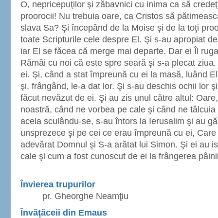
O, nepricepuţilor şi zăbavnici cu inima ca să credeţ
proorocii! Nu trebuia oare, ca Cristos să pătimească
slava Sa? Şi începând de la Moise şi de la toţi prooro
toate Scripturile cele despre El. Şi s-au apropiat 
iar El se făcea că merge mai departe. Dar ei Îl ruga
Rămâi cu noi că este spre seară şi s-a plecat ziua.
ei. Şi, când a stat împreună cu ei la masă, luând E
şi, frângând, le-a dat lor. Şi s-au deschis ochii lor ş
făcut nevăzut de ei. Şi au zis unul către altul: Oare
noastră, când ne vorbea pe cale şi când ne tâlcuia S
acela sculându-se, s-au întors la Ierusalim şi au gă
unsprezece şi pe cei ce erau împreună cu ei, Care 
adevărat Domnul şi S-a arătat lui Simon. Şi ei au is
cale şi cum a fost cunoscut de ei la frângerea pâinii
Învierea trupurilor
pr. Gheorghe Neamţiu
Învăţăceii din Emaus