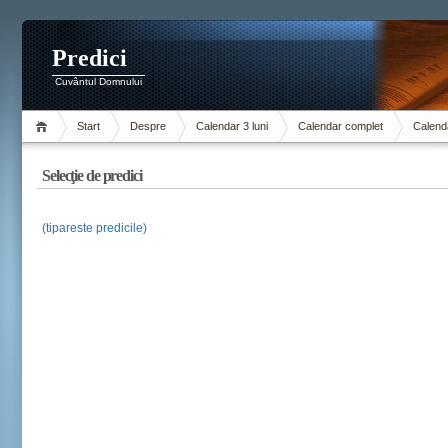
Predici
Cuvântul Domnului
Start
Despre
Calendar 3 luni
Calendar complet
Calenda
Selecţie de predici
(tipareste predicile)