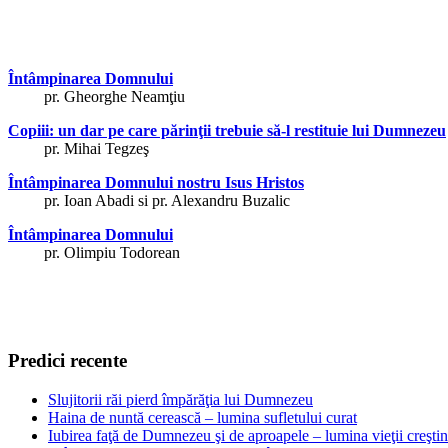
Întâmpinarea Domnului
pr. Gheorghe Neamţiu
Copiii: un dar pe care părinţii trebuie să-l restituie lui Dumnezeu
pr. Mihai Tegzeş
Întâmpinarea Domnului nostru Isus Hristos
pr. Ioan Abadi si pr. Alexandru Buzalic
Întâmpinarea Domnului
pr. Olimpiu Todorean
Predici recente
Slujitorii răi pierd împărăţia lui Dumnezeu
Haina de nuntă cerească – lumina sufletului curat
Iubirea faţă de Dumnezeu şi de aproapele – lumina vieţii creşti