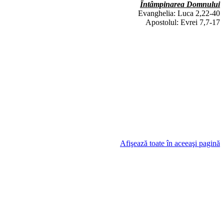
Întâmpinarea Domnului
Evanghelia: Luca 2,22-40
Apostolul: Evrei 7,7-17
Afişează toate în aceeaşi pagină