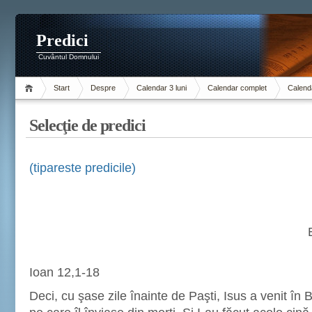
Predici
Cuvântul Domnului
Start
Despre
Calendar 3 luni
Calendar complet
Calenda
Selecţie de predici
(tipareste predicile)
Ioan 12,1-18
Deci, cu şase zile înainte de Paşti, Isus a venit în