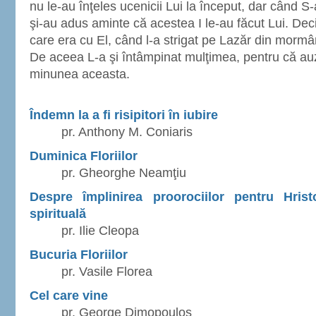
nu le-au înţeles ucenicii Lui la început, dar când S-
şi-au adus aminte că acestea I le-au făcut Lui. De
care era cu El, când l-a strigat pe Lazăr din mormânt
De aceea L-a şi întâmpinat mulţimea, pentru că auz
minunea aceasta.
Îndemn la a fi risipitori în iubire
pr. Anthony M. Coniaris
Duminica Floriilor
pr. Gheorghe Neamţiu
Despre împlinirea proorociilor pentru Hris
spirituală
pr. Ilie Cleopa
Bucuria Floriilor
pr. Vasile Florea
Cel care vine
pr. George Dimopoulos