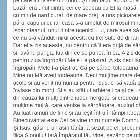
pe care îl înviase din morţi. Şi I-au făcut acolo cină
Lazăr era unul dintre cei ce şedeau cu El la masă. D
cu mir de nard curat, de mare preţ, a uns picioarele 
părul capului ei, iar casa s-a umplut de mirosul miru
Iscarioteanul, unul dintre ucenicii Lui, care avea să
ce nu s-a vândut mirul acesta cu trei sute de dinari ş
Dar el a zis aceasta, nu pentru că îi era grijă de săr
şi, având punga, lua din ce se punea în ea. A zis de
pentru ziua îngropării Mele l-a păstrat. A zis deci I
îngropării Mele l-a păstrat. Că pe săraci totdeauna î
Mine nu Mă aveţi totdeauna. Deci mulţime mare de 
acolo şi au venit nu numai pentru Isus, ci să vadă ş
înviase din morţi. Şi s-au sfătuit arhiereii ca şi pe
din cauza lui mulţi dintre iudei mergeau şi credeau 
mulţime multă, care venise la sărbătoare, auzind că
Au luat ramuri de finic şi au ieşit întru întâmpinare
Binecuvântat este Cel ce vine întru numele Domnului
Şi Isus, găsind un asin tânăr, a şezut pe el, precum
fiica Sionului! Iată Împăratul tău vine, şezând pe m