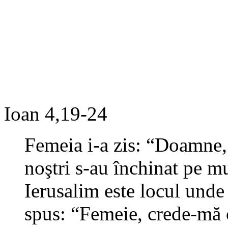
Ioan 4,19-24
Femeia i-a zis: “Doamne, v
noştri s-au închinat pe mu
Ierusalim este locul unde 
spus: “Femeie, crede-mă c