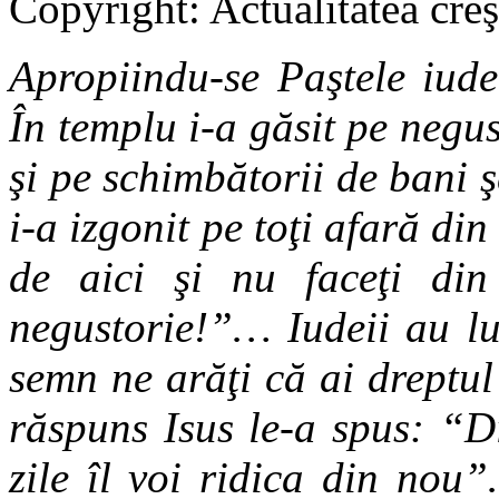
Copyright: Actualitatea creş
Apropiindu-se Paştele iudei
În templu i-a găsit pe negus
şi pe schimbătorii de bani ş
i-a izgonit pe toţi afară di
de aici şi nu faceţi di
negustorie!”… Iudeii au lu
semn ne arăţi că ai dreptul
răspuns Isus le-a spus: “Di
zile îl voi ridica din nou