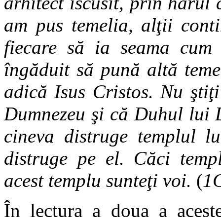
arhitect iscusit, prin haru
am pus temelia, alţii cont
fiecare să ia seama cum c
îngăduit să pună altă teme
adică Isus Cristos. Nu ştiţi
Dumnezeu şi că Duhul lui 
cineva distruge templul 
distruge pe el. Căci temp
acest templu sunteţi voi.
(
1C
În lectura a doua a aceste