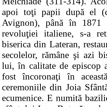
Melchiade (311-314). Acolo
apoi toţi papii după el (
Avignon), până în 1871 
revoluţiei italiene, s-a r
biserica din Lateran, resta
secolelor, rămâne şi azi bi
lui, în calitate de episco
fost încoronaţi în aceast
ceremoniile din Joia Sfântă
ecumenice. E numită bazilic