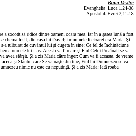
Buna-Vestire
Evanghelia: Luca 1,24-38
Apostolul: Evrei 2,11-18
are a socotit să ridice dintre oameni ocara mea. Iar în a şasea lună a fost
se chema Iosif, din casa lui David; iar numele fecioarei era Maria. Şi
 s-a tulburat de cuvântul lui şi cugeta în sine: Ce fel de închinăciune
i chema numele lui Isus. Acesta va fi mare şi Fiul Celui Preaînalt se va
a avea sfârşit. Şi a zis Maria către înger: Cum va fi aceasta, de vreme
u aceea şi Sfântul care Se va naşte din tine, Fiul lui Dumnezeu se va
a Dumnezeu nimic nu este cu neputinţă. Şi a zis Maria: Iată roaba