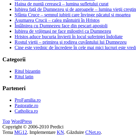
Haina de nuntă cerească – lumina sufletului curat
Iubirea faţă de Dumnezeu şi de aproapele – lumina vieţii creşti
Sfânta Cruce – semnul iubirii care învinge păcatul şi moartea
Asumarea Crucii – calea mântuirii în Hristos
Întâlnirea cu Dumnezeu face din pescari apostoli
Iubirea de vrăjmaşi ne face milostivi ca Dumnezeu
Hristos aduce bucuria învierii în locul suferinţei îndoliate
Rostul vieţii – primirea şi rodirea cuvântului lui Dumnezeu
Cine este vrednic de încredere în cele mai mici lucruri este vredn
Categorii
Ritul bizantin
Ritul latin
Parteneri
ProFamilia.ro
Pastoratie.ro
Catholica.ro
Top
WordPress
Copyright © 2006-2010 Predici
Tema
MG12
. Implementare
KN
. Găzduire
CNet.ro
.