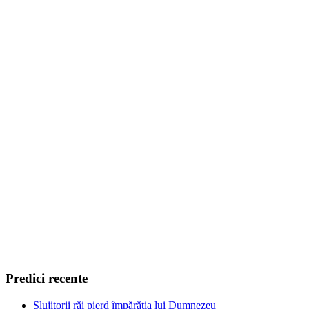
Predici recente
Slujitorii răi pierd împărăţia lui Dumnezeu