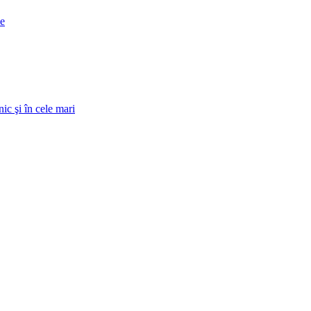
ne
ic şi în cele mari