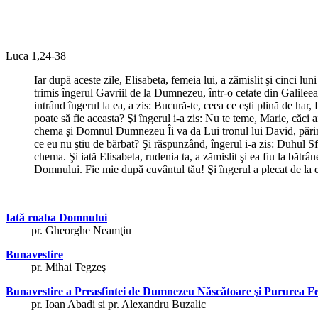
Luca 1,24-38
Iar după aceste zile, Elisabeta, femeia lui, a zămislit şi cinci lu
trimis îngerul Gavriil de la Dumnezeu, într-o cetate din Galileea
intrând îngerul la ea, a zis: Bucură-te, ceea ce eşti plină de har
poate să fie aceasta? Şi îngerul i-a zis: Nu te teme, Marie, căci 
chema şi Domnul Dumnezeu Îi va da Lui tronul lui David, părintel
ce eu nu ştiu de bărbat? Şi răspunzând, îngerul i-a zis: Duhul Sf
chema. Şi iată Elisabeta, rudenia ta, a zămislit şi ea fiu la bătr
Domnului. Fie mie după cuvântul tău! Şi îngerul a plecat de la 
Iată roaba Domnului
pr. Gheorghe Neamţiu
Bunavestire
pr. Mihai Tegzeş
Bunavestire a Preasfintei de Dumnezeu Născătoare şi Pururea F
pr. Ioan Abadi si pr. Alexandru Buzalic