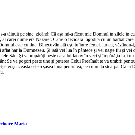
ni s-a tăinuit pe sine, zicând: Că aşa mi-a făcut mie Domnul în zilele în c
, al cărei nume era Nazaret, Către o fecioară logodită cu un bărbat care 
, Domnul este cu tine. Binecuvântată eşti tu între femei. Iar ea, văzându-l,
ai aflat har la Dumnezeu. Şi iată vei lua în pântece şi vei naşte fiu şi ve
e Său. Şi va împărăţi peste casa lui Iacov în veci şi împărăţia Lui nu v
ânt Se va pogorî peste tine şi puterea Celui Preaînalt te va umbri; pentr
âneţea ei şi aceasta este a şasea lună pentru ea, cea numită stearpă. Că l
ea.
ecioare Maria