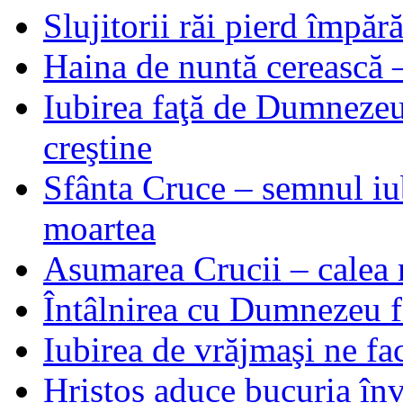
Slujitorii răi pierd împă
Haina de nuntă cerească –
Iubirea faţă de Dumnezeu 
creştine
Sfânta Cruce – semnul iub
moartea
Asumarea Crucii – calea m
Întâlnirea cu Dumnezeu fa
Iubirea de vrăjmaşi ne f
Hristos aduce bucuria învi