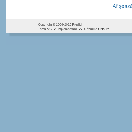
Afişează
Copyright © 2006-2010 Predici
Tema
MG12
. Implementare
KN
. Găzduire
CNet.ro
.