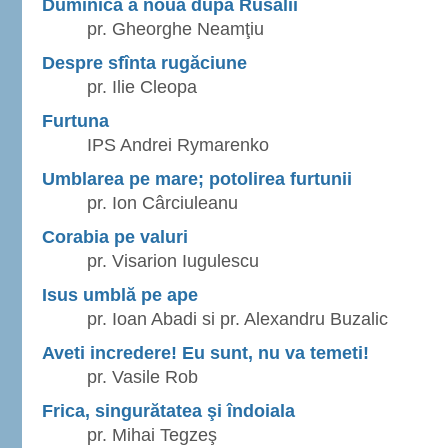
Duminica a noua după Rusalii
pr. Gheorghe Neamţiu
Despre sfînta rugăciune
pr. Ilie Cleopa
Furtuna
IPS Andrei Rymarenko
Umblarea pe mare; potolirea furtunii
pr. Ion Cârciuleanu
Corabia pe valuri
pr. Visarion Iugulescu
Isus umblă pe ape
pr. Ioan Abadi si pr. Alexandru Buzalic
Aveti incredere! Eu sunt, nu va temeti!
pr. Vasile Rob
Frica, singurătatea şi îndoiala
pr. Mihai Tegzeş