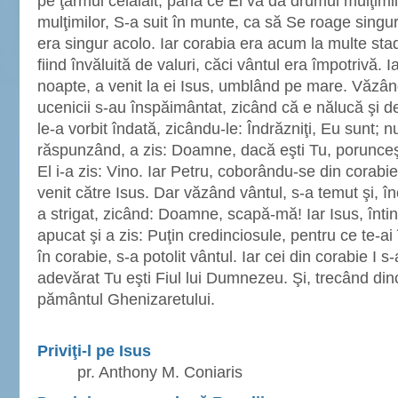
pe ţărmul celălalt, până ce El va da drumul mulţimi
mulţimilor, S-a suit în munte, ca să Se roage singu
era singur acolo. Iar corabia era acum la multe sta
fiind învăluită de valuri, căci vântul era împotrivă. Ia
noapte, a venit la ei Isus, umblând pe mare. Văz
ucenicii s-au înspăimântat, zicând că e nălucă şi de 
le-a vorbit îndată, zicându-le: Îndrăzniţi, Eu sunt; n
răspunzând, a zis: Doamne, dacă eşti Tu, porunceşt
El i-a zis: Vino. Iar Petru, coborându-se din corabi
venit către Isus. Dar văzând vântul, s-a temut şi, 
a strigat, zicând: Doamne, scapă-mă! Iar Isus, înti
apucat şi a zis: Puţin credinciosule, pentru ce te-ai
în corabie, s-a potolit vântul. Iar cei din corabie I 
adevărat Tu eşti Fiul lui Dumnezeu. Şi, trecând dinc
pământul Ghenizaretului.
Priviţi-l pe Isus
pr. Anthony M. Coniaris