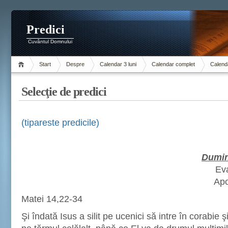
Predici
Cuvântul Domnului
Start
Despre
Calendar 3 luni
Calendar complet
Calenda
Selecţie de predici
(tipareste predicile)
Dumin
Ev
Apo
Matei 14,22-34
Şi îndată Isus a silit pe ucenici să intre în corabie ş