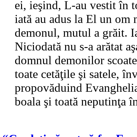
ei, ieşind, L-au vestit în 
iată au adus la El un om 
demonul, mutul a grăit. 
Niciodată nu s-a arătat aş
domnul demonilor scoate 
toate cetăţile şi satele, î
propovăduind Evanghelia 
boala şi toată neputinţa î