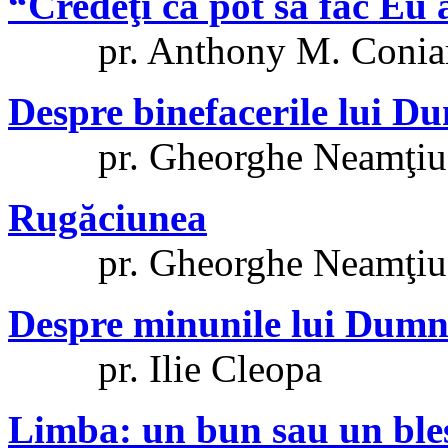
“Credeţi că pot să fac Eu 
pr. Anthony M. Coniar
Despre binefacerile lui D
pr. Gheorghe Neamţiu
Rugăciunea
pr. Gheorghe Neamţiu
Despre minunile lui Dumne
pr. Ilie Cleopa
Limba: un bun sau un bl