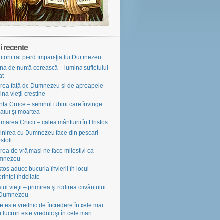
i recente
jitorii răi pierd împărăţia lui Dumnezeu
na de nuntă cerească – lumina sufletului
at
irea faţă de Dumnezeu şi de aproapele –
ina vieţii creştine
nta Cruce – semnul iubirii care învinge
atul şi moartea
marea Crucii – calea mântuirii în Hristos
âlnirea cu Dumnezeu face din pescari
stoli
irea de vrăjmaşi ne face milostivi ca
mnezeu
stos aduce bucuria învierii în locul
erinţei îndoliate
tul vieţii – primirea şi rodirea cuvântului
 Dumnezeu
e este vrednic de încredere în cele mai
i lucruri este vrednic şi în cele mari