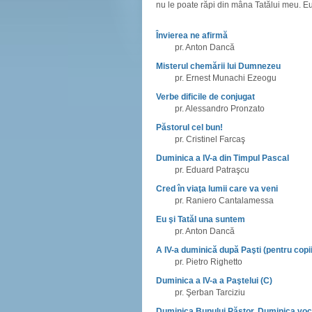
nu le poate răpi din mâna Tatălui meu. Eu
Învierea ne afirmă
pr. Anton Dancă
Misterul chemării lui Dumnezeu
pr. Ernest Munachi Ezeogu
Verbe dificile de conjugat
pr. Alessandro Pronzato
Păstorul cel bun!
pr. Cristinel Farcaş
Duminica a IV-a din Timpul Pascal
pr. Eduard Patraşcu
Cred în viaţa lumii care va veni
pr. Raniero Cantalamessa
Eu şi Tatăl una suntem
pr. Anton Dancă
A IV-a duminică după Paşti (pentru copii
pr. Pietro Righetto
Duminica a IV-a a Paştelui (C)
pr. Şerban Tarciziu
Duminica Bunului Păstor, Duminica voca