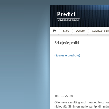
Predici
Cuvântul Domnului
Start
Despre
Calendar 3 lun
Selecţie de predici
(tipareste predicile)
Ioan 10,27-30
Oile mele ascultă glasul meu; eu le cunos
niciodată. Şi nimeni nu le va răpi din mân