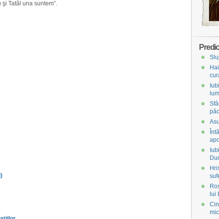
 şi Tatăl una suntem”.
Predic
Slu
Hai
cur
Iub
lum
Sfâ
păc
Asu
Înt
apo
Iub
Du
Hri
)
suf
Ros
lui
Cin
mic
ţiilor