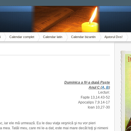
i
Calendar complet
Calendar latin
Calendar bizantin
Ajutorul Dvs!
Duminica a IV-a după Paşte
Anul C (
A
,
B
)
Lecturi:
Fapte 13,14.43-52
Apocalips 7,9.14-17
Ioan 10,27-30
c, iar ele mă urmează. Eu le dau viaţa veşnică şi nu vor pieri
a mea. Tatăl meu, care mi le-a dat, este mai mare decât toţi şi nimeni