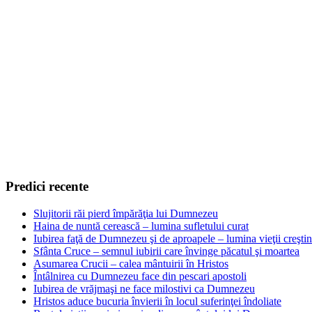
Predici recente
Slujitorii răi pierd împărăţia lui Dumnezeu
Haina de nuntă cerească – lumina sufletului curat
Iubirea faţă de Dumnezeu şi de aproapele – lumina vieţii creşti
Sfânta Cruce – semnul iubirii care învinge păcatul şi moartea
Asumarea Crucii – calea mântuirii în Hristos
Întâlnirea cu Dumnezeu face din pescari apostoli
Iubirea de vrăjmaşi ne face milostivi ca Dumnezeu
Hristos aduce bucuria învierii în locul suferinţei îndoliate