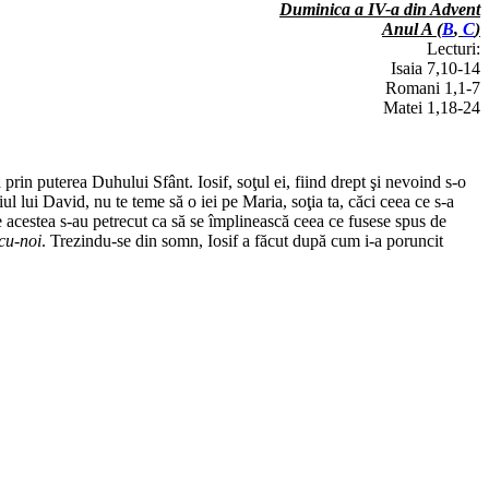
Duminica a IV-a din Advent
Anul A (
B
,
C
)
Lecturi:
Isaia 7,10-14
Romani 1,1-7
Matei 1,18-24
ă prin puterea Duhului Sfânt. Iosif, soţul ei, fiind drept şi nevoind s-o
ul lui David, nu te teme să o iei pe Maria, soţia ta, căci ceea ce s-a
e acestea s-au petrecut ca să se împlinească ceea ce fusese spus de
u-noi
. Trezindu-se din somn, Iosif a făcut după cum i-a poruncit