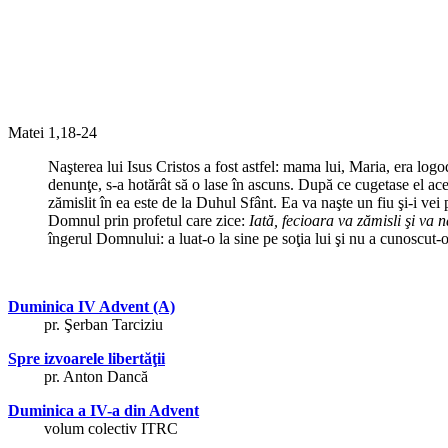
Matei 1,18-24
Naşterea lui Isus Cristos a fost astfel: mama lui, Maria, era logod
denunţe, s-a hotărât să o lase în ascuns. După ce cugetase el aces
zămislit în ea este de la Duhul Sfânt. Ea va naşte un fiu şi-i ve
Domnul prin profetul care zice:
Iată, fecioara va zămisli şi va
îngerul Domnului: a luat-o la sine pe soţia lui şi nu a cunoscut-o
Duminica IV Advent (A)
pr. Şerban Tarciziu
Spre izvoarele libertăţii
pr. Anton Dancă
Duminica a IV-a din Advent
volum colectiv ITRC