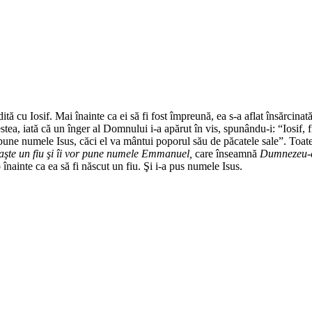
ită cu Iosif. Mai înainte ca ei să fi fost împreună, ea s-a aflat însărcinat
tea, iată că un înger al Domnului i-a apărut în vis, spunându-i: “Iosif, fi
i pune numele Isus, căci el va mântui poporul său de păcatele sale”. Toat
 naşte un fiu şi îi vor pune numele Emmanuel,
care înseamnă
Dumnezeu-c
 înainte ca ea să fi născut un fiu. Şi i-a pus numele Isus.