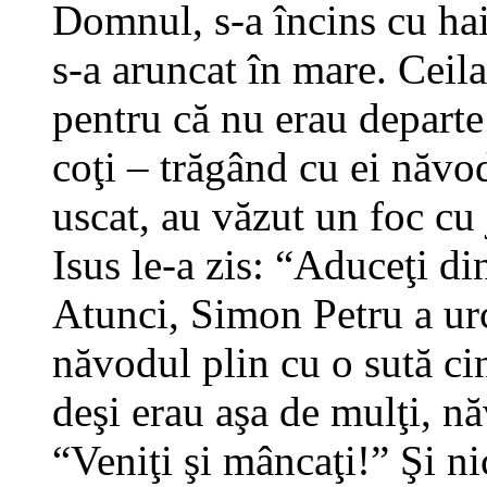
Domnul, s-a încins cu hai
s-a aruncat în mare. Ceila
pentru că nu erau departe 
coţi – trăgând cu ei năvo
uscat, au văzut un foc cu 
Isus le-a zis: “Aduceţi di
Atunci, Simon Petru a urca
năvodul plin cu o sută cinc
deşi erau aşa de mulţi, nă
“Veniţi şi mâncaţi!” Şi ni