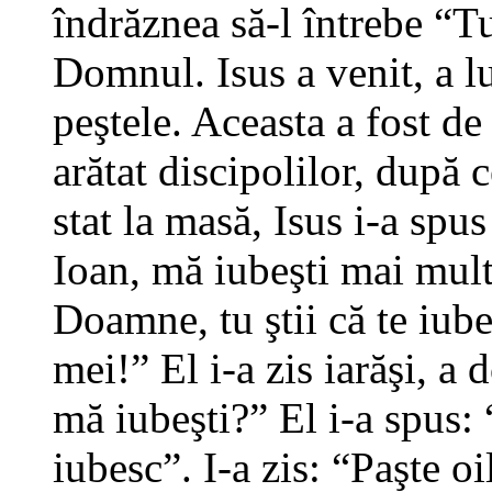
îndrăznea să-l întrebe “Tu
Domnul. Isus a venit, a lua
peştele. Aceasta a fost de
arătat discipolilor, după 
stat la masă, Isus i-a spu
Ioan, mă iubeşti mai mult 
Doamne, tu ştii că te iube
mei!” El i-a zis iarăşi, a
mă iubeşti?” El i-a spus: 
iubesc”. I-a zis: “Paşte oi