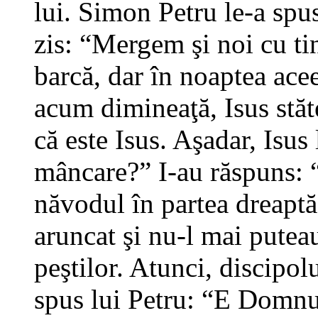
lui. Simon Petru le-a spu
zis: “Mergem şi noi cu tin
barcă, dar în noaptea ace
acum dimineaţă, Isus stăte
că este Isus. Aşadar, Isus
mâncare?” I-au răspuns: “
năvodul în partea dreaptă 
aruncat şi nu-l mai putea
peştilor. Atunci, discipolu
spus lui Petru: “E Domnu