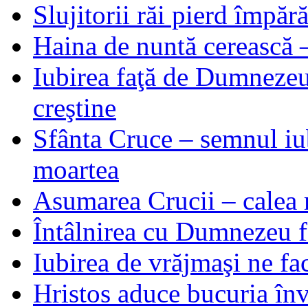
Slujitorii răi pierd împă
Haina de nuntă cerească –
Iubirea faţă de Dumnezeu 
creştine
Sfânta Cruce – semnul iub
moartea
Asumarea Crucii – calea m
Întâlnirea cu Dumnezeu fa
Iubirea de vrăjmaşi ne f
Hristos aduce bucuria învi