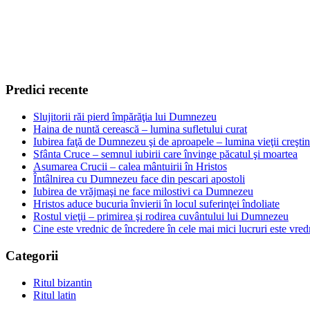
Predici recente
Slujitorii răi pierd împărăţia lui Dumnezeu
Haina de nuntă cerească – lumina sufletului curat
Iubirea faţă de Dumnezeu şi de aproapele – lumina vieţii creşti
Sfânta Cruce – semnul iubirii care învinge păcatul şi moartea
Asumarea Crucii – calea mântuirii în Hristos
Întâlnirea cu Dumnezeu face din pescari apostoli
Iubirea de vrăjmaşi ne face milostivi ca Dumnezeu
Hristos aduce bucuria învierii în locul suferinţei îndoliate
Rostul vieţii – primirea şi rodirea cuvântului lui Dumnezeu
Cine este vrednic de încredere în cele mai mici lucruri este vredn
Categorii
Ritul bizantin
Ritul latin