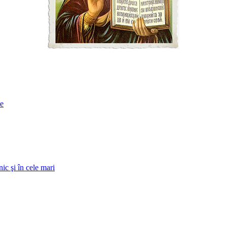
ne
ic şi în cele mari