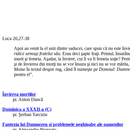
Luca 20,27-38
Apoi au venit la el unii dintre saducei, care spun că nu este învie
ridice urmaşi fratelui său
. Erau deci şapte fraţi. Primul, însurând
murit şi femeia. Aşadar, la înviere, cui îi va fi femeia soţie? Pen
şi de învierea din morţi nu se vor însura şi nici nu se vor mărita,
Moise în textul despre rug, când îl numeşte pe
Domnul: Dumneze
pentru el”.
Învierea morţilor
pr. Anton Dancă
Duminica a XXXII-a (C)
pr. Şerban Tarciziu
Fantezia lui Dumnezeu şi problemele neghioabe ale oamenilor
pr. Alessandro Pronzato