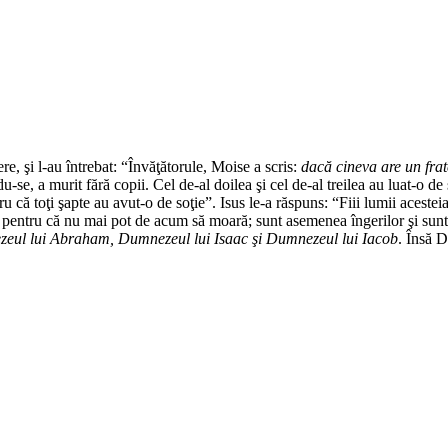
re, şi l-au întrebat: “Învăţătorule, Moise a scris:
dacă cineva are un frat
u-se, a murit fără copii. Cel de-al doilea şi cel de-al treilea au luat-o de 
tru că toţi şapte au avut-o de soţie”. Isus le-a răspuns: “Fiii lumii acestei
 pentru că nu mai pot de acum să moară; sunt asemenea îngerilor şi sunt fii
ul lui Abraham, Dumnezeul lui Isaac şi Dumnezeul lui Iacob
. Însă D