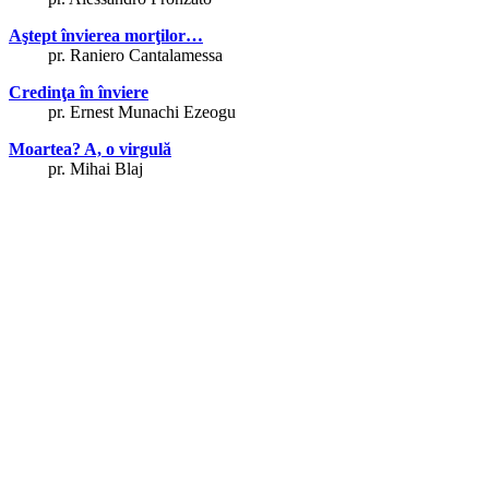
Aştept învierea morţilor…
pr. Raniero Cantalamessa
Credinţa în înviere
pr. Ernest Munachi Ezeogu
Moartea? A, o virgulă
pr. Mihai Blaj