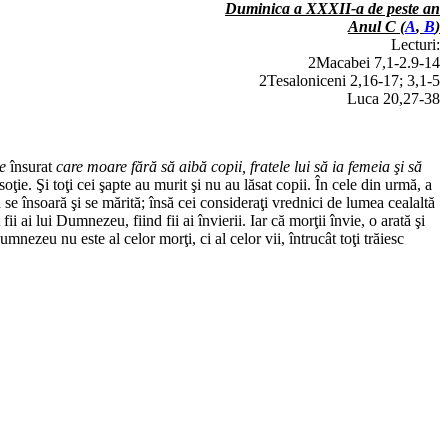
Duminica a XXXII-a de peste an
Anul C (
A
,
B
)
Lecturi:
2Macabei 7,1-2.9-14
2Tesaloniceni 2,16-17; 3,1-5
Luca 20,27-38
e
însurat
care moare fără să aibă copii, fratele lui să ia femeia şi să
soţie. Şi toţi cei şapte au murit şi nu au lăsat copii. În cele din urmă, a
a se însoară şi se mărită; însă cei consideraţi vrednici de lumea cealaltă
 ai lui Dumnezeu, fiind fii ai învierii. Iar că morţii învie, o arată şi
umnezeu nu este al celor morţi, ci al celor vii, întrucât toţi trăiesc