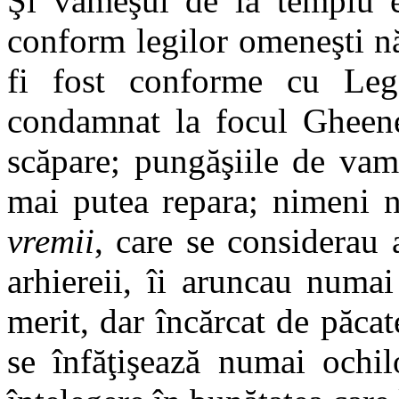
Şi vameşul de la templu e
conform legilor omeneşti nă
fi fost conforme cu Leg
condamnat la focul Gheene
scăpare; pungăşiile de vam
mai putea repara; nimeni n
vremii
, care se considerau a
arhiereii, îi aruncau numai 
merit, dar încărcat de păcat
se înfăţişează numai ochi