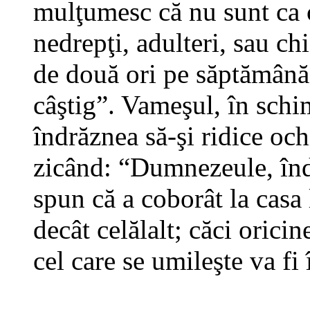
mulţumesc că nu sunt ca c
nedrepţi, adulteri, sau ch
de două ori pe săptămână,
câştig”. Vameşul, în schi
îndrăznea să-şi ridice ochi
zicând: “Dumnezeule, înd
spun că a coborât la casa 
decât celălalt; căci oricine
cel care se umileşte va fi 