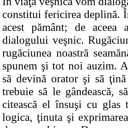
În viaţa veşnică vom dialo
constitui fericirea deplină. 
acest pământ; de aceea ai
dialogului veşnic. Rugăciun
rugăciunea noastră seamă
spunem şi tot noi auzim. A
să devină orator şi să ţină
trebuie să le gândească, s
citească el însuşi cu glas 
logica, ţinuta şi exprimare