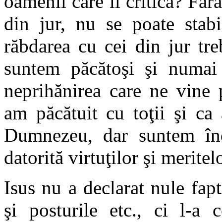
oamenii care îl critică? Făr
din jur, nu se poate stab
răbdarea cu cei din jur tr
suntem păcătoşi şi numa
neprihănirea care ne vine 
am păcătuit cu toţii şi ca 
Dumnezeu, dar suntem îndr
datorită virtuţilor şi meritel
Isus nu a declarat nule fap
şi posturile etc., ci l-a 