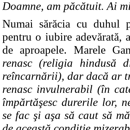
Doamne, am păcătuit. Ai mi
Numai sărăcia cu duhul po
pentru o iubire adevărată, 
de aproapele. Marele Ga
renasc (religia hindusă d
reîncarnării), dar dacă ar 
renasc invulnerabil (în cat
împărtăşesc durerile lor, ne
se fac şi aşa să caut să mă
de această condiţie mizerab