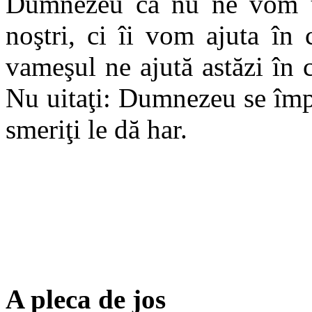
Dumnezeu că nu ne vom ui
noştri, ci îi vom ajuta în
vameşul ne ajută astăzi în
Nu uitaţi: Dumnezeu se împo
smeriţi le dă har.
A pleca de jos