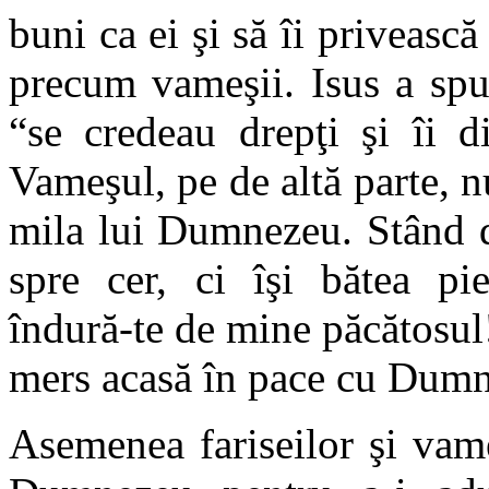
buni ca ei şi să îi privească
precum vameşii. Isus a spus
“se credeau drepţi şi îi di
Vameşul, pe de altă parte, nu
mila lui Dumnezeu. Stând de
spre cer, ci îşi bătea pi
îndură-te de mine păcătosul!
mers acasă în pace cu Dumne
Asemenea fariseilor şi vame