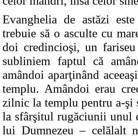
celor mândri, însă celor smer
Evanghelia de astăzi este
trebuie să o asculte cu mare
doi credincioşi, un farise
subliniem faptul că amân
amândoi aparţinând aceeaşi 
templu. Amândoi erau credi
zilnic la templu pentru a-ş
la sfârşitul rugăciunii unul
lui Dumnezeu – celălalt n