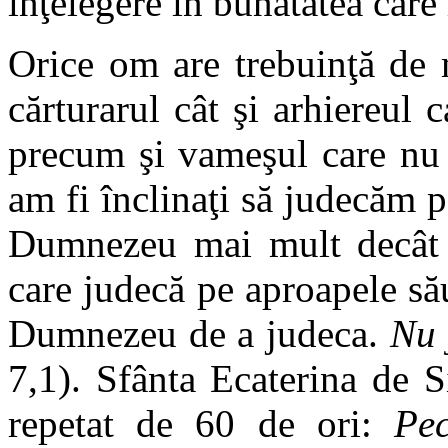
înţelegere în bunătatea care 
Orice om are trebuinţă de 
cărturarul cât şi arhiereul 
precum şi vameşul care nu 
am fi înclinaţi să judecăm p
Dumnezeu mai mult decât a
care judecă pe aproapele său
Dumnezeu de a judeca.
Nu 
7,1). Sfânta Ecaterina de S
repetat de 60 de ori:
Pe